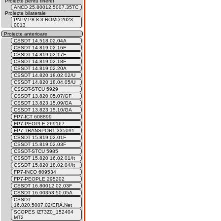
Proiecte pentu tineret
ANCD 25.80012.5007.35TC
Proiecte bilaterale
PN-IV-P8-8.3-ROMD-2023-
0013
Proiecte anterioare
CSSDT 14.518.02.04A
CSSDT 14.819.02.16F
CSSDT 14.819.02.17F
CSSDT 14.819.02.18F
CSSDT 14.819.02.20A
CSSDT 14.820.18.02.02/U
CSSDT 14.820.18.04.05/U
CSSDT-STCU 5929
CSSDT 13.820.05.07/GF
CSSDT 13.823.15.09/GA
CSSDT 13.823.15.10/GA
FP7-ICT 608899
FP7-PEOPLE 269167
FP7-TRANSPORT 335091
CSSDT 15.819.02.01F
CSSDT 15.819.02.03F
CSSDT-STCU 5985
CSSDT 15.820.16.02.01/It
CSSDT 15.820.18.02.04/It
FP7-INCO 609534
FP7-PEOPLE 295202
CSSDT 16.80012.02.03F
CSSDT 16.00353.50.05A
CSSDT
16.820.5007.02/ERA.Net
SCOPES IZ73Z0_152404
MT2