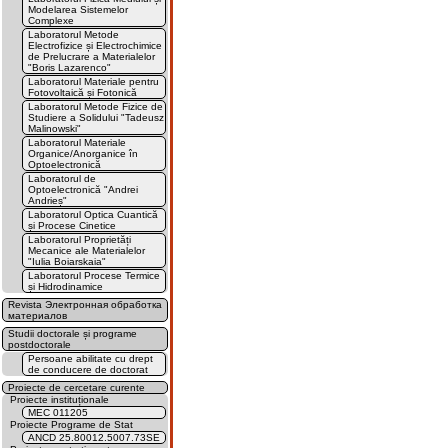
Modelarea Sistemelor
Complexe
Laboratorul Metode
Electrofizice și Electrochimice
de Prelucrare a Materialelor
"Boris Lazarenco"
Laboratorul Materiale pentru
Fotovoltaică și Fotonică
Laboratorul Metode Fizice de
Studiere a Solidului "Tadeusz
Malinowski"
Laboratorul Materiale
Organice/Anorganice în
Optoelectronică
Laboratorul de
Optoelectronică "Andrei
Andrieș"
Laboratorul Optica Cuantică
și Procese Cinetice
Laboratorul Proprietăți
Mecanice ale Materialelor
"Iulia Boiarskaia"
Laboratorul Procese Termice
și Hidrodinamice
Revista Электронная обработка
материалов
Studii doctorale și programe
postdoctorale
Persoane abilitate cu drept
de conducere de doctorat
Proiecte de cercetare curente
Proiecte instituționale
MEC 011205
Proiecte Programe de Stat
ANCD 25.80012.5007.73SE