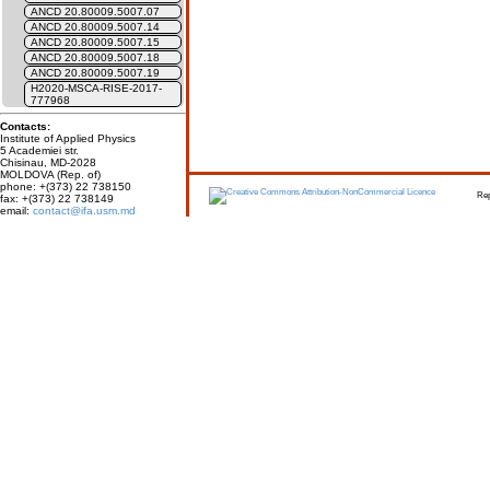
ANCD 20.80009.5007.07
ANCD 20.80009.5007.14
ANCD 20.80009.5007.15
ANCD 20.80009.5007.18
ANCD 20.80009.5007.19
H2020-MSCA-RISE-2017-
777968
Contacts:
Institute of Applied Physics
5 Academiei str.
Chisinau, MD-2028
MOLDOVA (Rep. of)
phone: +(373) 22 738150
Report erro
fax: +(373) 22 738149
email:
contact@ifa.usm.md