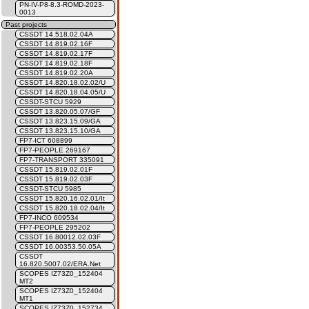
PN-IV-P8-8.3-ROMD-2023-
0013
Past projects
CSSDT 14.518.02.04A
CSSDT 14.819.02.16F
CSSDT 14.819.02.17F
CSSDT 14.819.02.18F
CSSDT 14.819.02.20A
CSSDT 14.820.18.02.02/U
CSSDT 14.820.18.04.05/U
CSSDT-STCU 5929
CSSDT 13.820.05.07/GF
CSSDT 13.823.15.09/GA
CSSDT 13.823.15.10/GA
FP7-ICT 608899
FP7-PEOPLE 269167
FP7-TRANSPORT 335091
CSSDT 15.819.02.01F
CSSDT 15.819.02.03F
CSSDT-STCU 5985
CSSDT 15.820.16.02.01/It
CSSDT 15.820.18.02.04/It
FP7-INCO 609534
FP7-PEOPLE 295202
CSSDT 16.80012.02.03F
CSSDT 16.00353.50.05A
CSSDT
16.820.5007.02/ERA.Net
SCOPES IZ73Z0_152404
MT2
SCOPES IZ73Z0_152404
MT1
SCOPES IZ73Z0_152734