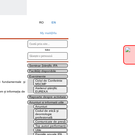
RO
EN
My mail@ifa
sau
Seminar Științific IFA
Facilități disponibile
Evenimente
Ciclul de Conferinte
cii fundamentale și
MSCMP
Atelierul științific
um și informația de
EUREKA
Rapoarte despre activitate
Anunturi si informatii utile
Anunturi
Codul de etică și
deontologie
profesională
Comiunicate de presă
Top autori performanți
Utile
Premiile anuale IFA