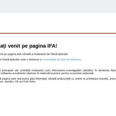
ați venit pe pagina IFA!
nit pe pagina web oficială a Institutului de Fizică Aplicată.
de Fizică Aplicată, este o diviziune a
Universității de Stat din Moldova
.
e principale ale activității Institutului sunt efectuarea investigațiilor științifice în domeniul fizi
i utilizarea rezultatelor obținute în elaborări practice pentru economia națională.
 pagina web veți putea găsi informație oficială amănunțită cu privire la activitatea noastră, prec
are, sperăm, Vă vor fi de folos.