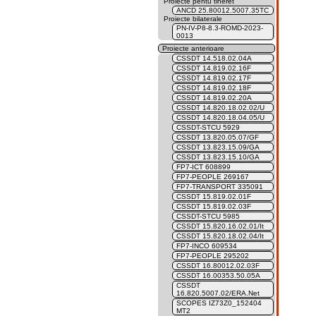
Proiecte pentu tineret
ANCD 25.80012.5007.35TC
Proiecte bilaterale
PN-IV-P8-8.3-ROMD-2023-
0013
Proiecte anterioare
CSSDT 14.518.02.04A
CSSDT 14.819.02.16F
CSSDT 14.819.02.17F
CSSDT 14.819.02.18F
CSSDT 14.819.02.20A
CSSDT 14.820.18.02.02/U
CSSDT 14.820.18.04.05/U
CSSDT-STCU 5929
CSSDT 13.820.05.07/GF
CSSDT 13.823.15.09/GA
CSSDT 13.823.15.10/GA
FP7-ICT 608899
FP7-PEOPLE 269167
FP7-TRANSPORT 335091
CSSDT 15.819.02.01F
CSSDT 15.819.02.03F
CSSDT-STCU 5985
CSSDT 15.820.16.02.01/It
CSSDT 15.820.18.02.04/It
FP7-INCO 609534
FP7-PEOPLE 295202
CSSDT 16.80012.02.03F
CSSDT 16.00353.50.05A
CSSDT
16.820.5007.02/ERA.Net
SCOPES IZ73Z0_152404
MT2