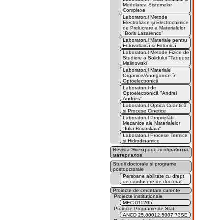
Modelarea Sistemelor
Complexe
Laboratorul Metode
Electrofizice și Electrochimice
de Prelucrare a Materialelor
"Boris Lazarenco"
Laboratorul Materiale pentru
Fotovoltaică și Fotonică
Laboratorul Metode Fizice de
Studiere a Solidului "Tadeusz
Malinowski"
Laboratorul Materiale
Organice/Anorganice în
Optoelectronică
Laboratorul de
Optoelectronică "Andrei
Andrieș"
Laboratorul Optica Cuantică
și Procese Cinetice
Laboratorul Proprietăți
Mecanice ale Materialelor
"Iulia Boiarskaia"
Laboratorul Procese Termice
și Hidrodinamice
Revista Электронная обработка
материалов
Studii doctorale și programe
postdoctorale
Persoane abilitate cu drept
de conducere de doctorat
Proiecte de cercetare curente
Proiecte instituționale
MEC 011205
Proiecte Programe de Stat
ANCD 25.80012.5007.73SE