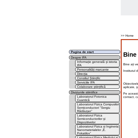
>> Home
Pagina de start
Bine 
Despre IFA
Informație generală și istoria
Bine ați ve
IFA
Personalități marcante
Institutul 
Direcția
Consiliul Științific
Serviciile IFA
Obiectivel
Colaborare științifică
aplicate, ș
Diviziunile stiintifice
Pe această
Laboratorul Fotonica
contact, c
Cuantică
Laboratorul Fizica Compusilor
Semiconductori "Sergiu
Rădăuțan"
Laboratorul Fizica
Semiconductorilor și
Dispozitivelor
Laboratorul Fizica și Ingineria
Nanomaterialelor „E.
Pokatilov”
Laboratorul Fizica Mediului și