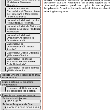
Modelarea Sistemelor
proceselor studiate. Rezultatele au cuprins legități ale t
Complexe
parametrii proceselor prevăzute, optimizări ale regimu
TiO
/diatomit. A fost determinată aplicativitatea rezulta
Laboratorul Metode
2
Electrofizice și Electrochimice
tehnologii emergente.
de Prelucrare a Materialelor
"Boris Lazarenco"
Laboratorul Materiale pentru
Fotovoltaică și Fotonică
Laboratorul Metode Fizice de
Studiere a Solidului "Tadeusz
Malinowski"
Laboratorul Materiale
Organice/Anorganice în
Optoelectronică
Laboratorul de
Optoelectronică "Andrei
Andrieș"
Laboratorul Optica Cuantică
și Procese Cinetice
Laboratorul Proprietăți
Mecanice ale Materialelor
"Iulia Boiarskaia"
Laboratorul Procese Termice
și Hidrodinamice
Revista Электронная обработка
материалов
Studii doctorale și programe
postdoctorale
Persoane abilitate cu drept
de conducere de doctorat
Proiecte de cercetare curente
Proiecte instituționale
MEC 011205
Proiecte Programe de Stat
ANCD 25.80012.5007.73SE