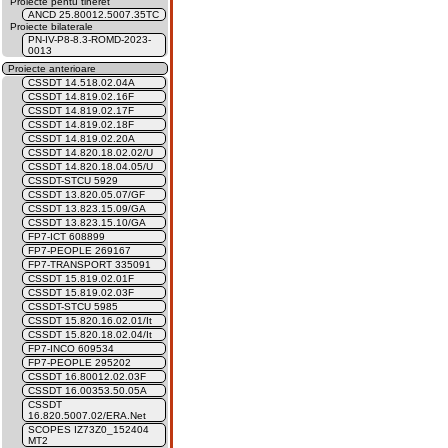
Proiecte pentu tineret
ANCD 25.80012.5007.35TC
Proiecte bilaterale
PN-IV-P8-8.3-ROMD-2023-
0013
Proiecte anterioare
CSSDT 14.518.02.04A
CSSDT 14.819.02.16F
CSSDT 14.819.02.17F
CSSDT 14.819.02.18F
CSSDT 14.819.02.20A
CSSDT 14.820.18.02.02/U
CSSDT 14.820.18.04.05/U
CSSDT-STCU 5929
CSSDT 13.820.05.07/GF
CSSDT 13.823.15.09/GA
CSSDT 13.823.15.10/GA
FP7-ICT 608899
FP7-PEOPLE 269167
FP7-TRANSPORT 335091
CSSDT 15.819.02.01F
CSSDT 15.819.02.03F
CSSDT-STCU 5985
CSSDT 15.820.16.02.01/It
CSSDT 15.820.18.02.04/It
FP7-INCO 609534
FP7-PEOPLE 295202
CSSDT 16.80012.02.03F
CSSDT 16.00353.50.05A
CSSDT
16.820.5007.02/ERA.Net
SCOPES IZ73Z0_152404
MT2