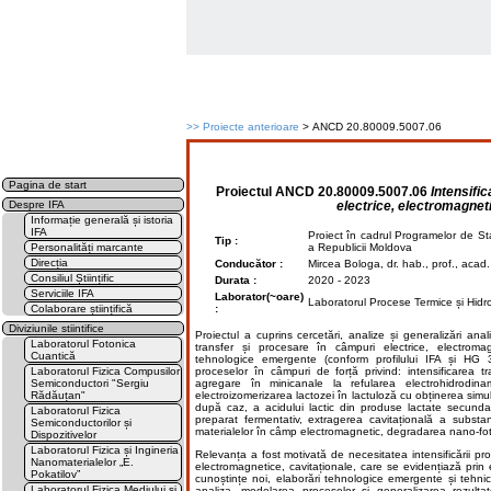
>>
Proiecte anterioare
> ANCD 20.80009.5007.06
Pagina de start
Proiectul
ANCD 20.80009.5007.06
Intensifi
electrice, electromagneti
Despre IFA
Informație generală și istoria
IFA
Proiect în cadrul Programelor de St
Tip :
Personalități marcante
a Republicii Moldova
Direcția
Conducător :
Mircea Bologa, dr. hab., prof., acad
Consiliul Științific
Durata :
2020 - 2023
Serviciile IFA
Laborator(~oare)
Laboratorul Procese Termice și Hidr
Colaborare științifică
:
Diviziunile stiintifice
Proiectul a cuprins cercetări, analize și generalizări anal
Laboratorul Fotonica
transfer și procesare în câmpuri electrice, electromagn
Cuantică
tehnologice emergente (conform profilului IFA și HG 3
Laboratorul Fizica Compusilor
proceselor în câmpuri de forță privind: intensificarea t
Semiconductori "Sergiu
agregare în minicanale la refularea electrohidrodina
Rădăuțan"
electroizomerizarea lactozei în lactuloză cu obținerea simu
după caz, a acidului lactic din produse lactate secundar
Laboratorul Fizica
preparat fermentativ, extragerea cavitațională a substan
Semiconductorilor și
materialelor în câmp electromagnetic, degradarea nano-fotoca
Dispozitivelor
Laboratorul Fizica și Ingineria
Relevanța a fost motivată de necesitatea intensificării pr
Nanomaterialelor „E.
electromagnetice, cavitaționale, care se evidențiază prin e
Pokatilov”
cunoștințe noi, elaborări tehnologice emergente și tehnic
Laboratorul Fizica Mediului și
analiza, modelarea proceselor și generalizarea rezultat