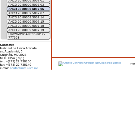
ANCD 20.80009.5007.01
ANCD 20.80009.5007.03
ANCD 20.80009.5007.06
ANCD 20.80009.5007.07
ANCD 20.80009.5007.14
ANCD 20.80009.5007.15
ANCD 20.80009.5007.18
ANCD 20.80009.5007.19
H2020-MSCA-RISE-2017-
777968
Contacte:
Institutul de Fizică Aplicată
str. Academiei, 5
Chișinău, MD-2028
MOLDOVA (Rep.)
tel.: +(373) 22 738150
Report err
fax: +(373) 22 738149
e-mail:
contact@ifa.usm.md