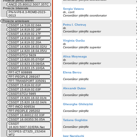
Proiecte pentu tineret
ANCD 25.80012.5007.35TC
Proiecte bilaterale
Sergiu Vatavu
dr., conf.
PN-IV-P8-8.3-ROMD-2023-
Cercetător științific coordonator
0013
Proiecte anterioare
Petru I. Chetruș
CSSDT 14.518.02.04A
dr.
CSSDT 14.819.02.16F
Cercetător științific superior
CSSDT 14.819.02.17F
CSSDT 14.819.02.18F
Virginia Gurău
CSSDT 14.819.02.20A
dr.
CSSDT 14.820.18.02.02/U
Cercetător științific superior
CSSDT 14.820.18.04.05/U
CSSDT-STCU 5929
Alisa Moșneaga
CSSDT 13.820.05.07/GF
dr.
Cercetător științific superior
CSSDT 13.823.15.09/GA
CSSDT 13.823.15.10/GA
Elena Bercu
FP7-ICT 608899
FP7-PEOPLE 269167
Cercetător științific
FP7-TRANSPORT 335091
CSSDT 15.819.02.01F
Alexandr Dutov
CSSDT 15.819.02.03F
CSSDT-STCU 5985
Cercetător științific
CSSDT 15.820.16.02.01/It
CSSDT 15.820.18.02.04/It
Gheorghe Ghilețchii
FP7-INCO 609534
Cercetător științific
FP7-PEOPLE 295202
CSSDT 16.80012.02.03F
CSSDT 16.00353.50.05A
Tatiana Goglidze
CSSDT
Cercetător științific
16.820.5007.02/ERA.Net
SCOPES IZ73Z0_152404
MT2
Igor Narolschi