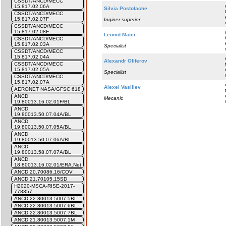
CSSDT/ANCD/MECC
15.817.02.06A
Silvia Postolache
CSSDT/ANCD/MECC
15.817.02.07F
Inginer superior
CSSDT/ANCD/MECC
15.817.02.08F
Leonid Matei
CSSDT/ANCD/MECC
15.817.02.03A
Specialist
CSSDT/ANCD/MECC
15.817.02.04A
Alexandr Oliferov
CSSDT/ANCD/MECC
15.817.02.05A
Specialist
CSSDT/ANCD/MECC
15.817.02.07A
Alexei Vasiliev
AERONET NASA/GFSC 618
ANCD
Mecanic
19.80013.16.02.01F/BL
ANCD
19.80013.50.07.04A/BL
ANCD
19.80013.50.07.05A/BL
ANCD
19.80013.50.07.06A/BL
ANCD
19.80013.58.07.07A/BL
ANCD
18.80013.16.02.01/ERA.Net
ANCD 20.70086.16/COV
ANCD 21.70105.15SD
H2020-MSCA-RISE-2017-
778357
ANCD 22.80013.5007.5BL
ANCD 22.80013.5007.6BL
ANCD 22.80013.5007.7BL
ANCD 21.80013.5007.1M