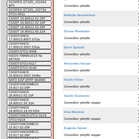
SCOPES IZ73Z0_152404
MT1
Cercetător științific
SCOPES IZ73Z0_152734
STCU 6011
Nadejda Nasedchina
CSSDT 16.80012.02.25F
Cercetător științific
CSSDT 16.80012.02.24F
CSSDT 16.80012.02.05F
Oxana Rostovțev
CSSDT 16.80012.50.22A
CSSDT/ANCD
Cercetător științific
17.80013.8007.07Ua
CSSDT/ANCD
17.80013.5007.03Ua
Dorin Spoială
CSSDT-STCU 6098
Cercetător științific
H2020-TWINN-2015 No
687328
Alexandru Varzari
CSSDT-STCU 6117
CSSDT-STCU 6140
Cercetător științific
CSSDT/ANCD
16.80013.5007.04/Ro
Vasile Virlan
NATO EAP.SFPP 984890
CSSDT/ANCD/MECC
Cercetător științific
15.817.02.09F
CSSDT/ANCD
18.80012.02.10F
Vasile Gramovici
CSSDT/ANCD
Cercetător științific stagiar
18.80012.50.33A
CSSDT/ANCD
18.80013.16.03.03/It
Irina Maistruc
CSSDT/ANCD-STCU 6219
Cercetător științific stagiar
STCU 6224
CSSDT/ANCD/MECC
15.817.02.05F
Eugeniu Spinei
CSSDT/ANCD/MECC
Cercetător științific stagiar
15.817.02.06F