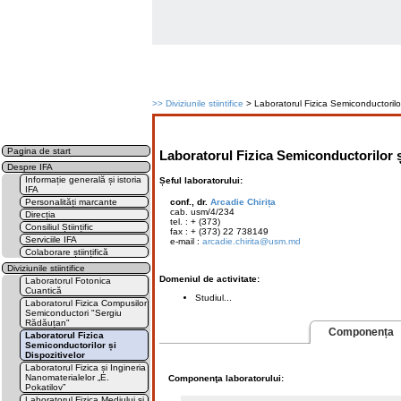
>>
Diviziunile stiintifice
> Laboratorul Fizica Semiconductorilor 
Pagina de start
Laboratorul Fizica Semiconductorilor ș
Despre IFA
Informație generală și istoria
Șeful laboratorului:
IFA
Personalități marcante
conf., dr.
Arcadie Chirița
cab. usm/4/234
Direcția
tel. : + (373)
Consiliul Științific
fax : + (373) 22 738149
Serviciile IFA
e-mail :
arcadie.chirita@usm.md
Colaborare științifică
Diviziunile stiintifice
Domeniul de activitate:
Laboratorul Fotonica
Cuantică
Studiul...
Laboratorul Fizica Compusilor
Semiconductori "Sergiu
Rădăuțan"
Componența
Laboratorul Fizica
Semiconductorilor și
Dispozitivelor
Laboratorul Fizica și Ingineria
Nanomaterialelor „E.
Componenţa laboratorului:
Pokatilov”
Laboratorul Fizica Mediului și