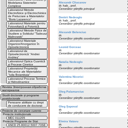
Alexandr Cliucanov
Modelarea Sistemelor
dr. hab., prof.
Complexe
Cercetător științific principal
Laboratorul Metode
Electrofizice și Electrochimice
de Prelucrare a Materialelor
Dmitrii Nedeoglo
"Boris Lazarenco"
dr. hab., prof.
Laboratorul Materiale pentru
Cercetător științific principal
Fotovoltaică și Fotonică
Laboratorul Metode Fizice de
Alexandr Belenciuc
Studiere a Solidului "Tadeusz
dr.
Malinowski"
Cercetător științific coordonator
Laboratorul Materiale
Organice/Anorganice în
Leonid Gorceac
Optoelectronică
dr.
Laboratorul de
Cercetător științific coordonator
Optoelectronică "Andrei
Andrieș"
Laboratorul Optica Cuantică
Natalia Nedeoglo
și Procese Cinetice
dr.
Cercetător științific coordonator
Laboratorul Proprietăți
Mecanice ale Materialelor
"Iulia Boiarskaia"
Valentina Nicorici
Laboratorul Procese Termice
dr.
și Hidrodinamice
Cercetător științific coordonator
Revista Электронная обработка
материалов
Oleg Palamarciuc
dr.
Studii doctorale și programe
Cercetător științific coordonator
postdoctorale
Persoane abilitate cu drept
de conducere de doctorat
Oleg Șapoval
dr.
Proiecte de cercetare curente
Cercetător științific coordonator
Proiecte instituționale
MEC 011205
Elmira Vatavu
Proiecte Programe de Stat
dr.
ANCD 25.80012.5007.73SE
Cercetător științific coordonator