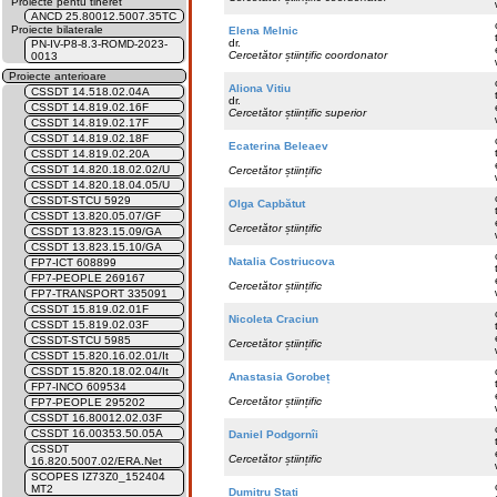
Proiecte pentu tineret
ANCD 25.80012.5007.35TC
Proiecte bilaterale
Elena Melnic
dr.
PN-IV-P8-8.3-ROMD-2023-
Cercetător științific coordonator
0013
Proiecte anterioare
Aliona Vitiu
CSSDT 14.518.02.04A
dr.
CSSDT 14.819.02.16F
Cercetător științific superior
CSSDT 14.819.02.17F
CSSDT 14.819.02.18F
Ecaterina Beleaev
CSSDT 14.819.02.20A
CSSDT 14.820.18.02.02/U
Cercetător științific
CSSDT 14.820.18.04.05/U
CSSDT-STCU 5929
Olga Capbătut
CSSDT 13.820.05.07/GF
Cercetător științific
CSSDT 13.823.15.09/GA
CSSDT 13.823.15.10/GA
Natalia Costriucova
FP7-ICT 608899
FP7-PEOPLE 269167
Cercetător științific
FP7-TRANSPORT 335091
CSSDT 15.819.02.01F
Nicoleta Craciun
CSSDT 15.819.02.03F
CSSDT-STCU 5985
Cercetător științific
CSSDT 15.820.16.02.01/It
CSSDT 15.820.18.02.04/It
Anastasia Gorobeț
FP7-INCO 609534
Cercetător științific
FP7-PEOPLE 295202
CSSDT 16.80012.02.03F
CSSDT 16.00353.50.05A
Daniel Podgornîi
CSSDT
Cercetător științific
16.820.5007.02/ERA.Net
SCOPES IZ73Z0_152404
MT2
Dumitru Stati