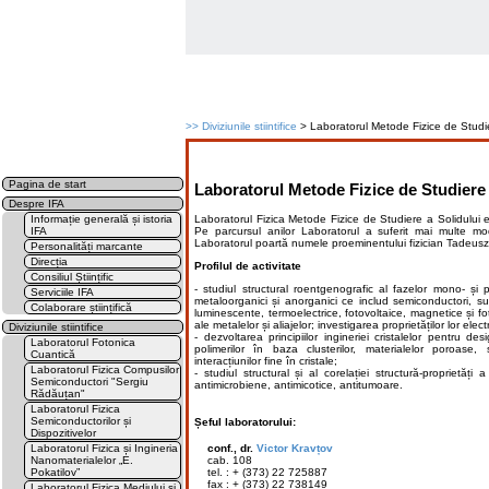
>>
Diviziunile stiintifice
> Laboratorul Metode Fizice de Studie
Pagina de start
Laboratorul Metode Fizice de Studiere
Despre IFA
Laboratorul Fizica Metode Fizice de Studiere a Solidului e
Informație generală și istoria
Pe parcursul anilor Laboratorul a suferit mai multe mo
IFA
Laboratorul poartă numele proeminentului fizician Tadeusz
Personalități marcante
Direcția
Profilul de activitate
Consiliul Științific
- studiul structural roentgenografic al fazelor mono- și p
Serviciile IFA
metaloorganici și anorganici ce includ semiconductori, sup
Colaborare științifică
luminescente, termoelectrice, fotovoltaice, magnetice și fot
ale metalelor și aliajelor; investigarea proprietăților lor el
Diviziunile stiintifice
- dezvoltarea principiilor ingineriei cristalelor pentru des
Laboratorul Fotonica
polimerilor în baza clusterilor, materialelor poroase,
Cuantică
interacțiunilor fine în cristale;
Laboratorul Fizica Compusilor
- studiul structural și al corelației structură-proprietăți 
Semiconductori "Sergiu
antimicrobiene, antimicotice, antitumoare.
Rădăuțan"
Laboratorul Fizica
Semiconductorilor și
Șeful laboratorului:
Dispozitivelor
Laboratorul Fizica și Ingineria
conf., dr.
Victor Kravțov
Nanomaterialelor „E.
cab. 108
Pokatilov”
tel. : + (373) 22 725887
fax : + (373) 22 738149
Laboratorul Fizica Mediului și