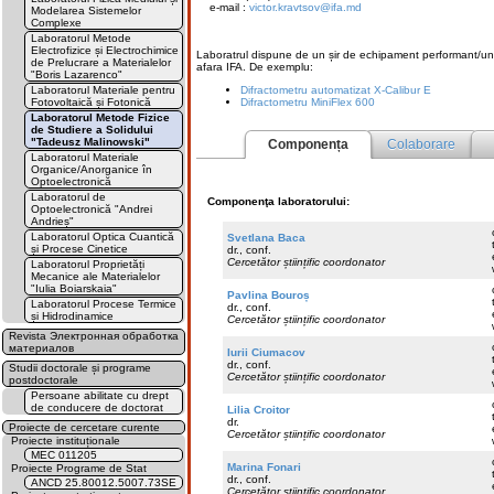
e-mail :
victor.kravtsov@ifa.md
Modelarea Sistemelor
Complexe
Laboratorul Metode
Electrofizice și Electrochimice
Laboratrul dispune de un șir de echipament performant/unic
de Prelucrare a Materialelor
afara IFA. De exemplu:
"Boris Lazarenco"
Difractometru automatizat X-Calibur E
Laboratorul Materiale pentru
Difractometru MiniFlex 600
Fotovoltaică și Fotonică
Laboratorul Metode Fizice
de Studiere a Solidului
"Tadeusz Malinowski"
Componența
Colaborare
Laboratorul Materiale
Organice/Anorganice în
Optoelectronică
Laboratorul de
Componenţa laboratorului:
Optoelectronică "Andrei
Andrieș"
Laboratorul Optica Cuantică
Svetlana Baca
și Procese Cinetice
dr., conf.
Cercetător științific coordonator
Laboratorul Proprietăți
Mecanice ale Materialelor
"Iulia Boiarskaia"
Pavlina Bouroș
Laboratorul Procese Termice
dr., conf.
și Hidrodinamice
Cercetător științific coordonator
Revista Электронная обработка
материалов
Iurii Ciumacov
dr., conf.
Studii doctorale și programe
Cercetător științific coordonator
postdoctorale
Persoane abilitate cu drept
de conducere de doctorat
Lilia Croitor
dr.
Proiecte de cercetare curente
Cercetător științific coordonator
Proiecte instituționale
MEC 011205
Marina Fonari
Proiecte Programe de Stat
dr., conf.
ANCD 25.80012.5007.73SE
Cercetător științific coordonator