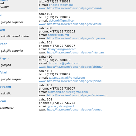
tel.: +(373) 22 738092
prof.
e-mail:
enache@asm.md
borator
www: https://ifa.md/en/personalpages/nenaki
cab.: 101
li
tel.: +(373) 22 739907
e-mail:
vl.koroli@gmail.com
științific superior
www: https://ifa.md/en/personalpages/vkoroli
cab.: 230
aru
phone: +(373) 22 733252
email:
scisecr@ifa.md
 științific coordonator
www:
https://ifa.md/en/personalpages/icojocaru
cab.: 101
urcan
phone: +(373) 22 739907
email:
tmaryna@gmail.com
științific superior
www:
https://ifa.md/en/personalpages/mturcan
cab.: 410
Bîzgan
tel.: +(373) 22 738092
e-mail:
bizgan_s@yahoo.com
științific
www: https://ifa.md/en/personalpages/sbizgan
cab.: 101
îslari
tel.: +(373) 22 739907
e-mail:
tatianapaslari@gmail.com
științific stagiar
www: https://ifa.md/en/personalpages/tpislari
cab.: 101
streanu
phone: +(373) 22 739907
email:
nistreanu.andrei@gmail.com
științific
www:
https://ifa.md/en/personalpages/anistreanu
cab.: 208
recu
phone: +(373) 22 731733
email:
grecu.galina@mail.ru
oordonator
www:
https://ifa.md/en/personalpages/ggrecu