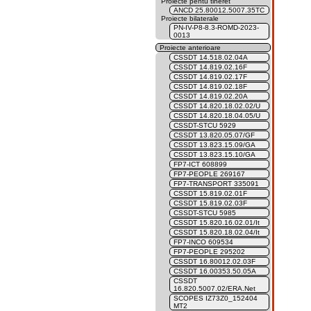
Proiecte pentu tineret
ANCD 25.80012.5007.35TC
Proiecte bilaterale
PN-IV-P8-8.3-ROMD-2023-
0013
Proiecte anterioare
CSSDT 14.518.02.04A
CSSDT 14.819.02.16F
CSSDT 14.819.02.17F
CSSDT 14.819.02.18F
CSSDT 14.819.02.20A
CSSDT 14.820.18.02.02/U
CSSDT 14.820.18.04.05/U
CSSDT-STCU 5929
CSSDT 13.820.05.07/GF
CSSDT 13.823.15.09/GA
CSSDT 13.823.15.10/GA
FP7-ICT 608899
FP7-PEOPLE 269167
FP7-TRANSPORT 335091
CSSDT 15.819.02.01F
CSSDT 15.819.02.03F
CSSDT-STCU 5985
CSSDT 15.820.16.02.01/It
CSSDT 15.820.18.02.04/It
FP7-INCO 609534
FP7-PEOPLE 295202
CSSDT 16.80012.02.03F
CSSDT 16.00353.50.05A
CSSDT
16.820.5007.02/ERA.Net
SCOPES IZ73Z0_152404
MT2