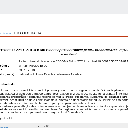
 anterioare
> CSSDT-STCU 6140
Proiectul
CSSDT-STCU 6140
Efecte optoelectronice pentru modernizarea implan
avansate
Proiect bilateral, finanțat de CSȘDT(AȘM) și STCU, cu cifrul 16.80013.5007.04/
ător :
dr. hab. Nicolae Enachi
 :
2016 - 2018
tor(~oare) :
Laboratorul Optica Cuantică și Procese Cinetice
 principale
tilizarea diapazonului UV a luminii pulsate pentru a trata regiunea cuprinsă între implant și țe
eutralizarea și distrugerea microorganismelor (bacterii și virusuri) acumulate pe suprafața între impl
plicarea proprietăților cristalului fotonic pentru a crește substanțial suprafața de contact dintre
derent (acest lucru pe de o parte mărește suprafața de decontaminare cu UV, iar pe de altă par
od de adeziune între cristalul fotonic depus pe implant și țesutul celular).
zvoltarea posibilităților de control al mărimii și direcției reculului nuclear a izotopilor implantați în
xtinderea modelului reacțiilor foto-nucleare în regiunea energetică pentru rezonanța dipola
entru a prezice rata de producție de izotopi, utilizați în medicină.
proietului:
cab.: 410
Enachi