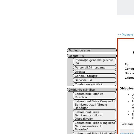
>>
Proiecte
Pagina de start
Despre IFA
Informație generală și istoria
IFA
Tip :
Personalități marcante
Conduc
Direcția
Durata
Consiliul Științific
Labora
Serviciile IFA
Colaborare științifică
Obiective
Diviziunile stiintifice
Laboratorul Fotonica
U
Cuantică
n
Laboratorul Fizica Compusilor
A
Semiconductori "Sergiu
a
Rădăuțan"
m
De
Laboratorul Fizica
E
Semiconductorilor și
p
Dispozitivelor
Laboratorul Fizica și Ingineria
Executorii 
Nanomaterialelor „E.
Pokatilov”
Laboratorul Fizica Mediului și
Nicolae 