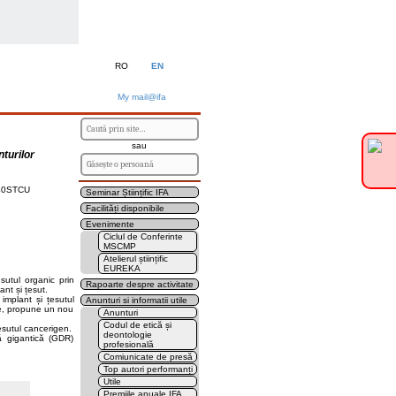
RO
EN
My mail@ifa
sau
turilor
6140STCU
Seminar Științific IFA
Facilități disponibile
Evenimente
Ciclul de Conferinte
MSCMP
Atelierul științific
EUREKA
sutul organic prin
Rapoarte despre activitate
ant și țesut.
 implant și țesutul
Anunturi si informatii utile
te, propune un nou
Anunturi
Codul de etică și
 țesutul cancerigen.
deontologie
ră gigantică (GDR)
profesională
Comiunicate de presă
Top autori performanți
Utile
Premiile anuale IFA