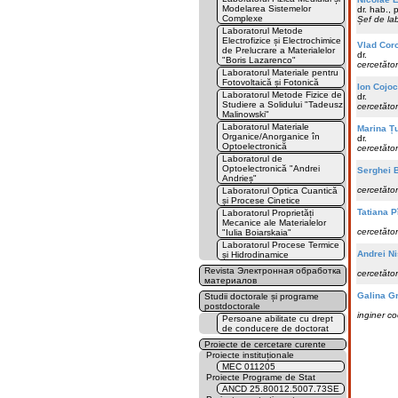
Modelarea Sistemelor
dr. hab., 
Complexe
Șef de la
Laboratorul Metode
Electrofizice și Electrochimice
Vlad Coro
de Prelucrare a Materialelor
dr.
"Boris Lazarenco"
cercetător 
Laboratorul Materiale pentru
Fotovoltaică și Fotonică
Ion Cojoc
Laboratorul Metode Fizice de
dr.
Studiere a Solidului "Tadeusz
cercetător
Malinowski"
Laboratorul Materiale
Marina Ț
Organice/Anorganice în
dr.
Optoelectronică
cercetător 
Laboratorul de
Optoelectronică "Andrei
Serghei 
Andrieș"
cercetător 
Laboratorul Optica Cuantică
și Procese Cinetice
Tatiana P
Laboratorul Proprietăți
Mecanice ale Materialelor
cercetător 
"Iulia Boiarskaia"
Laboratorul Procese Termice
Andrei Ni
și Hidrodinamice
Revista Электронная обработка
cercetător 
материалов
Galina G
Studii doctorale și programe
postdoctorale
inginer c
Persoane abilitate cu drept
de conducere de doctorat
Proiecte de cercetare curente
Proiecte instituționale
MEC 011205
Proiecte Programe de Stat
ANCD 25.80012.5007.73SE