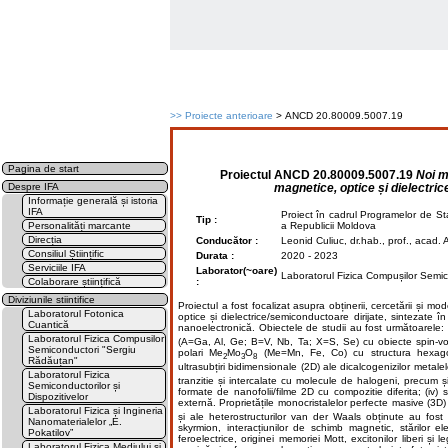
>>
Proiecte anterioare
> ANCD 20.80009.5007.19
Pagina de start
Proiectul
ANCD 20.80009.5007.19
Noi m
magnetice, optice și dielectrice
Despre IFA
Informație generală și istoria
IFA
Proiect în cadrul Programelor de St
Tip :
Personalități marcante
a Republicii Moldova
Direcția
Conducător :
Leonid Culiuc, dr.hab., prof., acad.
Consiliul Științific
Durata :
2020 - 2023
Serviciile IFA
Laborator(~oare)
Laboratorul Fizica Compușilor Semi
Colaborare științifică
:
Diviziunile stiintifice
Proiectul a fost focalizat asupra obținerii, cercetării și mod
Laboratorul Fotonica
optice și dielectrice/semiconductoare dirijate, sintezate în
Cuantică
nanoelectronică. Obiectele de studii au fost următoarele: 
Laboratorul Fizica Compusilor
(A=Ga, Al, Ge; B=V, Nb, Ta; X=S, Se) cu obiecte spin-vor
Semiconductori "Sergiu
polari Me
Mo
O
(Me=Mn, Fe, Co) cu structura hexagonală
2
3
8
Rădăuțan"
ultrasubțiri bidimensionale (2D) ale dicalcogenizilor metalel
Laboratorul Fizica
tranzitie și intercalate cu molecule de halogeni, precum 
Semiconductorilor și
formate de nanofolii/filme 2D cu compozitie diferita; (iv)
Dispozitivelor
externă. Proprietățile monocristalelor perfecte masive (3D)
Laboratorul Fizica și Ingineria
și ale heterostructurilor van der Waals obținute au fost
Nanomaterialelor „E.
skyrmion, interacțiunilor de schimb magnetic, stărilor el
Pokatilov”
feroelectrice, originei memoriei Mott, excitonilor liberi și
Laboratorul Fizica Mediului și