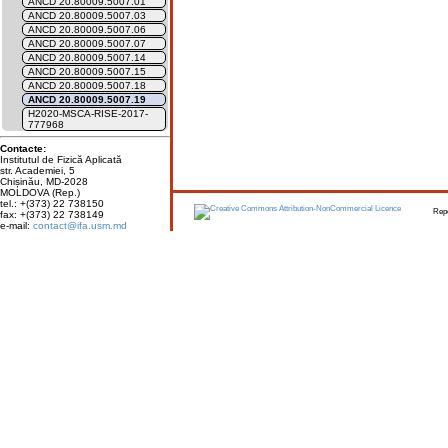
ANCD 20.80009.5007.01
ANCD 20.80009.5007.03
ANCD 20.80009.5007.06
ANCD 20.80009.5007.07
ANCD 20.80009.5007.14
ANCD 20.80009.5007.15
ANCD 20.80009.5007.18
ANCD 20.80009.5007.19
H2020-MSCA-RISE-2017-
777968
Contacte:
Institutul de Fizică Aplicată
str. Academiei, 5
Chișinău, MD-2028
MOLDOVA (Rep.)
tel.: +(373) 22 738150
Report err
fax: +(373) 22 738149
e-mail:
contact@ifa.usm.md