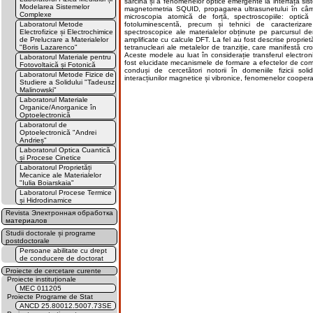
sarcină și a fenomenelor optice emergente la interfața si
Modelarea Sistemelor
magnetometria SQUID, propagarea ultrasunetului în câmp
Complexe
microscopia atomică de forță, spectroscopiile: optic
Laboratorul Metode
fotoluminescentă, precum și tehnici de caracterizare 
Electrofizice și Electrochimice
spectroscopice ale materialelor obținute pe parcursul der
de Prelucrare a Materialelor
amplificate cu calcule DFT. La fel au fost descrise proprietă
"Boris Lazarenco"
tetranucleari ale metalelor de tranziție, care manifestă cr
Aceste modele au luat în considerație transferul electronic
Laboratorul Materiale pentru
fost elucidate mecanismele de formare a efectelor de comutaț
Fotovoltaică și Fotonică
conduși de cercetători notorii în domeniile fizicii solidu
Laboratorul Metode Fizice de
interacțiunilor magnetice și vibronice, fenomenelor coopera
Studiere a Solidului "Tadeusz
Malinowski"
Laboratorul Materiale
Organice/Anorganice în
Optoelectronică
Laboratorul de
Optoelectronică "Andrei
Andrieș"
Laboratorul Optica Cuantică
și Procese Cinetice
Laboratorul Proprietăți
Mecanice ale Materialelor
"Iulia Boiarskaia"
Laboratorul Procese Termice
și Hidrodinamice
Revista Электронная обработка
материалов
Studii doctorale și programe
postdoctorale
Persoane abilitate cu drept
de conducere de doctorat
Proiecte de cercetare curente
Proiecte instituționale
MEC 011205
Proiecte Programe de Stat
ANCD 25.80012.5007.73SE