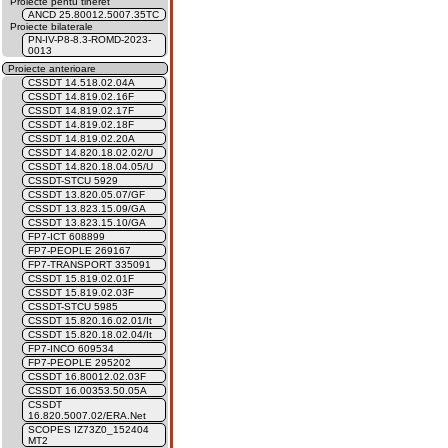
Proiecte pentu tineret
ANCD 25.80012.5007.35TC
Proiecte bilaterale
PN-IV-P8-8.3-ROMD-2023-
0013
Proiecte anterioare
CSSDT 14.518.02.04A
CSSDT 14.819.02.16F
CSSDT 14.819.02.17F
CSSDT 14.819.02.18F
CSSDT 14.819.02.20A
CSSDT 14.820.18.02.02/U
CSSDT 14.820.18.04.05/U
CSSDT-STCU 5929
CSSDT 13.820.05.07/GF
CSSDT 13.823.15.09/GA
CSSDT 13.823.15.10/GA
FP7-ICT 608899
FP7-PEOPLE 269167
FP7-TRANSPORT 335091
CSSDT 15.819.02.01F
CSSDT 15.819.02.03F
CSSDT-STCU 5985
CSSDT 15.820.16.02.01/It
CSSDT 15.820.18.02.04/It
FP7-INCO 609534
FP7-PEOPLE 295202
CSSDT 16.80012.02.03F
CSSDT 16.00353.50.05A
CSSDT
16.820.5007.02/ERA.Net
SCOPES IZ73Z0_152404
MT2