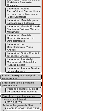
Modelarea Sistemelor
Complexe
Laboratorul Metode
Electrofizice și Electrochimice
de Prelucrare a Materialelor
"Boris Lazarenco"
Laboratorul Materiale pentru
Fotovoltaică și Fotonică
Laboratorul Metode Fizice de
Studiere a Solidului "Tadeusz
Malinowski"
Laboratorul Materiale
Organice/Anorganice în
Optoelectronică
Laboratorul de
Optoelectronică "Andrei
Andrieș"
Laboratorul Optica Cuantică
și Procese Cinetice
Laboratorul Proprietăți
Mecanice ale Materialelor
"Iulia Boiarskaia"
Laboratorul Procese Termice
și Hidrodinamice
Revista Электронная обработка
материалов
Studii doctorale și programe
postdoctorale
Persoane abilitate cu drept
de conducere de doctorat
Proiecte de cercetare curente
Proiecte instituționale
MEC 011205
Proiecte Programe de Stat
ANCD 25.80012.5007.73SE