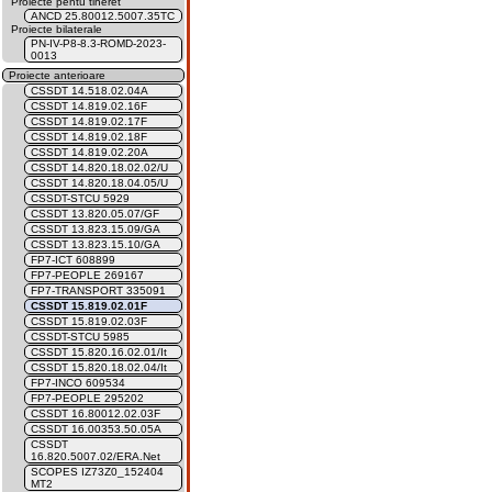
Proiecte pentu tineret
ANCD 25.80012.5007.35TC
Proiecte bilaterale
PN-IV-P8-8.3-ROMD-2023-
0013
Proiecte anterioare
CSSDT 14.518.02.04A
CSSDT 14.819.02.16F
CSSDT 14.819.02.17F
CSSDT 14.819.02.18F
CSSDT 14.819.02.20A
CSSDT 14.820.18.02.02/U
CSSDT 14.820.18.04.05/U
CSSDT-STCU 5929
CSSDT 13.820.05.07/GF
CSSDT 13.823.15.09/GA
CSSDT 13.823.15.10/GA
FP7-ICT 608899
FP7-PEOPLE 269167
FP7-TRANSPORT 335091
CSSDT 15.819.02.01F
CSSDT 15.819.02.03F
CSSDT-STCU 5985
CSSDT 15.820.16.02.01/It
CSSDT 15.820.18.02.04/It
FP7-INCO 609534
FP7-PEOPLE 295202
CSSDT 16.80012.02.03F
CSSDT 16.00353.50.05A
CSSDT
16.820.5007.02/ERA.Net
SCOPES IZ73Z0_152404
MT2