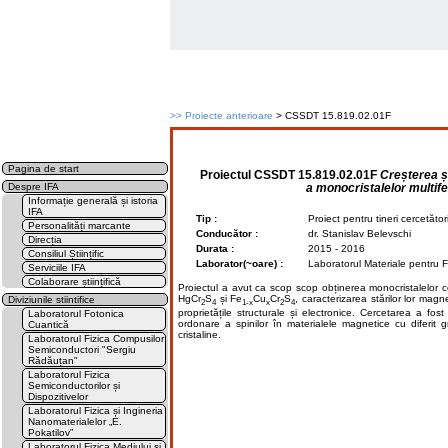
>>
Proiecte anterioare
> CSSDT 15.819.02.01F
Pagina de start
Proiectul
CSSDT 15.819.02.01F
Creșterea și
a monocristalelor multif
Despre IFA
Informație generală și istoria
IFA
Tip :
Proiect pentru tineri cercetăto
Personalități marcante
Conducător :
dr. Stanislav Belevschi
Direcția
Durata :
2015 - 2016
Consiliul Științific
Laborator(~oare) :
Laboratorul Materiale pentru F
Serviciile IFA
Colaborare științifică
Proiectul a avut ca scop scop obținerea monocristalelor co
HgCr
S
și Fe
Cu
Cr
S
, caracterizarea stărilor lor magn
Diviziunile stiintifice
2
4
1-x
x
2
4
proprietățile structurale și electronice. Cercetarea a fost 
Laboratorul Fotonica
ordonare a spinilor în materialele magnetice cu diferit gra
Cuantică
cristaline.
Laboratorul Fizica Compusilor
Semiconductori "Sergiu
Rădăuțan"
Laboratorul Fizica
Semiconductorilor și
Dispozitivelor
Laboratorul Fizica și Ingineria
Nanomaterialelor „E.
Pokatilov”
Laboratorul Fizica Mediului și