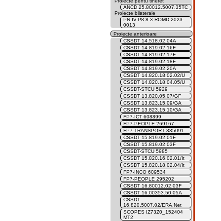
Proiecte pentu tineret
ANCD 25.80012.5007.35TC
Proiecte bilaterale
PN-IV-P8-8.3-ROMD-2023-
0013
Proiecte anterioare
CSSDT 14.518.02.04A
CSSDT 14.819.02.16F
CSSDT 14.819.02.17F
CSSDT 14.819.02.18F
CSSDT 14.819.02.20A
CSSDT 14.820.18.02.02/U
CSSDT 14.820.18.04.05/U
CSSDT-STCU 5929
CSSDT 13.820.05.07/GF
CSSDT 13.823.15.09/GA
CSSDT 13.823.15.10/GA
FP7-ICT 608899
FP7-PEOPLE 269167
FP7-TRANSPORT 335091
CSSDT 15.819.02.01F
CSSDT 15.819.02.03F
CSSDT-STCU 5985
CSSDT 15.820.16.02.01/It
CSSDT 15.820.18.02.04/It
FP7-INCO 609534
FP7-PEOPLE 295202
CSSDT 16.80012.02.03F
CSSDT 16.00353.50.05A
CSSDT
16.820.5007.02/ERA.Net
SCOPES IZ73Z0_152404
MT2