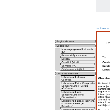
>>
Proiecte
Pagina de start
Pr
Despre IFA
Informație generală și istoria
IFA
Personalități marcante
Tip :
Direcția
Consiliul Științific
Conduc
Serviciile IFA
Durata
Colaborare științifică
Labora
:
Diviziunile stiintifice
Laboratorul Fotonica
Obiective
Cuantică
Laboratorul Fizica Compusilor
Proiectul 
Semiconductori "Sergiu
producția 
Rădăuțan"
caracteriz
reglatori 
Laboratorul Fizica
interacțiu
Semiconductorilor și
diferenția
Dispozitivelor
a forma fo
Laboratorul Fizica și Ingineria
efectul no
Nanomaterialelor „E.
corelație c
Pokatilov”
Laboratorul Fizica Mediului și