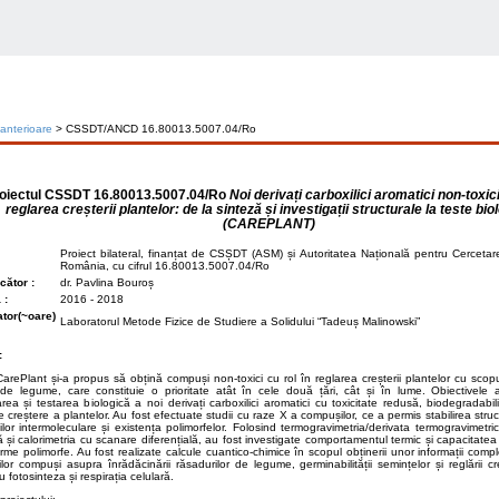
 anterioare
> CSSDT/ANCD 16.80013.5007.04/Ro
oiectul
CSSDT 16.80013.5007.04/Ro
Noi derivați carboxilici aromatici non-toxici
reglarea creșterii plantelor: de la sinteză și investigații structurale la teste bio
(CAREPLANT)
Proiect bilateral, finanțat de CSȘDT (ASM) și Autoritatea Națională pentru Cercetare 
România, cu cifrul 16.80013.5007.04/Ro
ător :
dr. Pavlina Bouroș
 :
2016 - 2018
tor(~oare)
Laboratorul Metode Fizice de Studiere a Solidului “Tadeuș Malinowski”
:
CarePlant și-a propus să obțină compuși non-toxici cu rol în reglarea creșterii plantelor cu scop
de legume, care constituie o prioritate atât în cele două țări, cât și în lume. Obiectivele 
area și testarea biologică a noi derivați carboxilici aromatici cu toxicitate redusă, biodegradabili
de creștere a plantelor. Au fost efectuate studii cu raze X a compușilor, ce a permis stabilirea struc
nilor intermoleculare și existența polimorfelor. Folosind termogravimetria/derivata termogravimetri
lă și calorimetria cu scanare diferențială, au fost investigate comportamentul termic și capacitate
rme polimorfe. Au fost realizate calcule cuantico-chimice în scopul obținerii unor informații compl
ilor compuși asupra înrădăcinării răsadurilor de legume, germinabilității semințelor și reglării cre
u fotosinteza și respirația celulară.