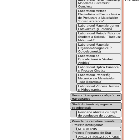
Executorii 
Modelarea Sistemelor
Complexe
Laboratorul Metode
Electrofizice și Electrochimice
de Prelucrare a Materialelor
"Boris Lazarenco"
Laboratorul Materiale pentru
Fotovoltaică și Fotonică
Laboratorul Metode Fizice de
Studiere a Solidului "Tadeusz
Malinowski"
Laboratorul Materiale
Organice/Anorganice în
Optoelectronică
Laboratorul de
Optoelectronică "Andrei
Andrieș"
Laboratorul Optica Cuantică
și Procese Cinetice
Laboratorul Proprietăți
Mecanice ale Materialelor
"Iulia Boiarskaia"
Laboratorul Procese Termice
și Hidrodinamice
Revista Электронная обработка
материалов
Studii doctorale și programe
postdoctorale
Persoane abilitate cu drept
de conducere de doctorat
Proiecte de cercetare curente
Proiecte instituționale
MEC 011205
Proiecte Programe de Stat
ANCD 25.80012.5007.73SE