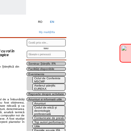
RO
EN
My mail@ifa
sau
 cu rol în
logice
Seminar Științific IFA
Științifică din
Facilități disponibile
Evenimente
Ciclul de Conferinte
MSCMP
Atelierul științific
EUREKA
Rapoarte despre activitate
ul de a îmbunătăți
Anunturi si informatii utile
au fost obținerea,
Anunturi
tate ridicată și ca
Codul de etică și
turii, determinarea
deontologie
că, analiză termică
profesională
a compușilor noi de
Comiunicate de presă
exe. A fost studiat
șterii plantelor în
Top autori performanți
Utile
Premiile anuale IFA