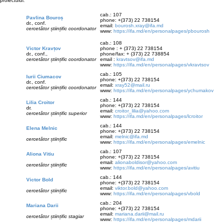
proiectului:
cab.: 107
Pavlina Bouroș
phone: +(373) 22 738154
dr., conf.
email:
bourosh.xray@ifa.md
cercetător științific coordonator
www:
https://ifa.md/en/personalpages/pbourosh
cab.: 108
Victor Kravțov
phone : + (373) 22 738154
dr., conf.,
phone/fax: + (373) 22 738854
cercetător științific coordonator
email :
kravtsov@ifa.md
www:
https://ifa.md/en/personalpages/vkravtsov
cab.: 105
Iurii Ciumacov
phone: +(373) 22 738154
dr., conf.
email:
xray52@mail.ru
cercetător științific coordonator
www:
https://ifa.md/en/personalpages/ychumakov
cab.: 144
Lilia Croitor
phone: +(373) 22 738154
dr.
email:
croitor_lilia@yahoo.com
cercetător științific superior
www:
https://ifa.md/en/personalpages/lcroitor
cab.: 144
Elena Melnic
phone: +(373) 22 738154
email:
melnic@ifa.md
cercetător științific
www:
https://ifa.md/en/personalpages/emelnic
cab.: 107
Aliona Vitiu
phone: +(373) 22 738154
email:
alionaboldisor@yahoo.com
cercetător științific
www:
https://ifa.md/en/personalpages/avitiu
cab.: 144
Victor Bold
phone: +(373) 22 738154
email:
viktor.bold@yahoo.com
cercetător științific
www:
https://ifa.md/en/personalpages/vbold
cab.: 204
Mariana Darii
phone: +(373) 22 738154
email:
mariana.darii@mail.ru
cercetător științific stagiar
www:
https://ifa.md/en/personalpages/mdarii