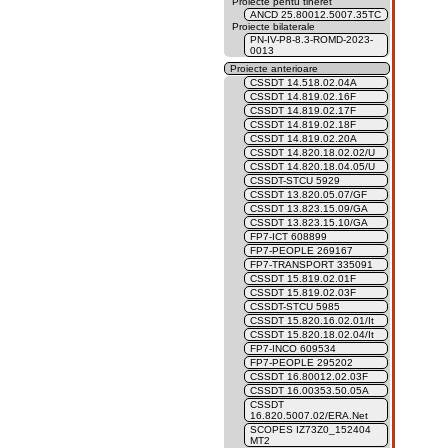
Proiecte pentu tineret
ANCD 25.80012.5007.35TC
Proiecte bilaterale
PN-IV-P8-8.3-ROMD-2023-
0013
Proiecte anterioare
CSSDT 14.518.02.04A
CSSDT 14.819.02.16F
CSSDT 14.819.02.17F
CSSDT 14.819.02.18F
CSSDT 14.819.02.20A
CSSDT 14.820.18.02.02/U
CSSDT 14.820.18.04.05/U
CSSDT-STCU 5929
CSSDT 13.820.05.07/GF
CSSDT 13.823.15.09/GA
CSSDT 13.823.15.10/GA
FP7-ICT 608899
FP7-PEOPLE 269167
FP7-TRANSPORT 335091
CSSDT 15.819.02.01F
CSSDT 15.819.02.03F
CSSDT-STCU 5985
CSSDT 15.820.16.02.01/It
CSSDT 15.820.18.02.04/It
FP7-INCO 609534
FP7-PEOPLE 295202
CSSDT 16.80012.02.03F
CSSDT 16.00353.50.05A
CSSDT
16.820.5007.02/ERA.Net
SCOPES IZ73Z0_152404
MT2