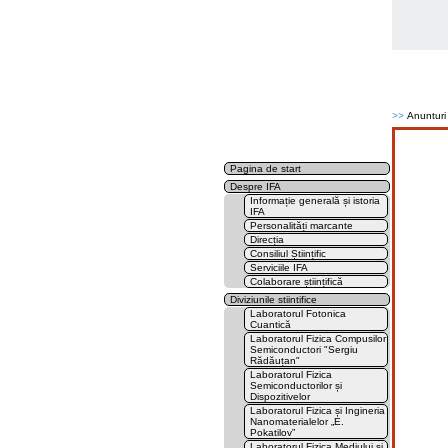
>>
Anunturi s
Pagina de start
Despre IFA
Informație generală și istoria
IFA
Personalități marcante
Direcția
Consiliul Științific
Serviciile IFA
Colaborare științifică
Diviziunile stiintifice
Laboratorul Fotonica
Cuantică
Laboratorul Fizica Compusilor
Semiconductori "Sergiu
Rădăuțan"
Laboratorul Fizica
Semiconductorilor și
Dispozitivelor
Laboratorul Fizica și Ingineria
Nanomaterialelor „E.
Pokatilov”
Laboratorul Fizica Mediului și