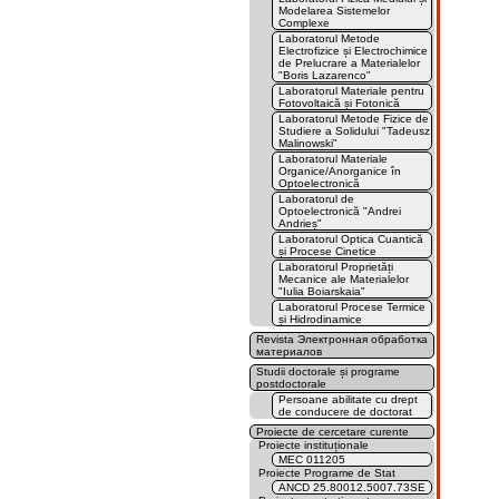
Modelarea Sistemelor
Complexe
Laboratorul Metode
Electrofizice și Electrochimice
de Prelucrare a Materialelor
"Boris Lazarenco"
Laboratorul Materiale pentru
Fotovoltaică și Fotonică
Laboratorul Metode Fizice de
Studiere a Solidului "Tadeusz
Malinowski"
Laboratorul Materiale
Organice/Anorganice în
Optoelectronică
Laboratorul de
Optoelectronică "Andrei
Andrieș"
Laboratorul Optica Cuantică
și Procese Cinetice
Laboratorul Proprietăți
Mecanice ale Materialelor
"Iulia Boiarskaia"
Laboratorul Procese Termice
și Hidrodinamice
Revista Электронная обработка
материалов
Studii doctorale și programe
postdoctorale
Persoane abilitate cu drept
de conducere de doctorat
Proiecte de cercetare curente
Proiecte instituționale
MEC 011205
Proiecte Programe de Stat
ANCD 25.80012.5007.73SE