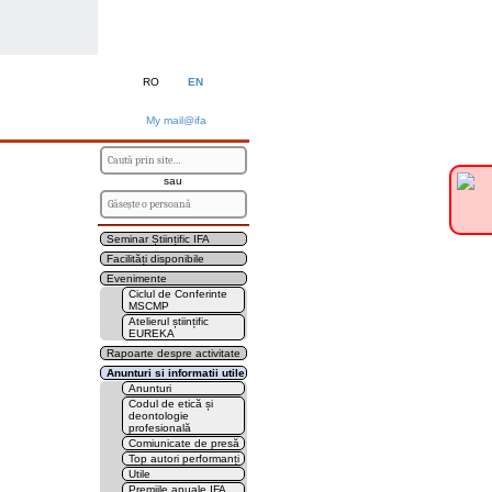
RO
EN
My mail@ifa
sau
Seminar Științific IFA
Facilități disponibile
Evenimente
Ciclul de Conferinte
MSCMP
Atelierul științific
EUREKA
Rapoarte despre activitate
Anunturi si informatii utile
Anunturi
Codul de etică și
deontologie
profesională
Comiunicate de presă
Top autori performanți
Utile
Premiile anuale IFA