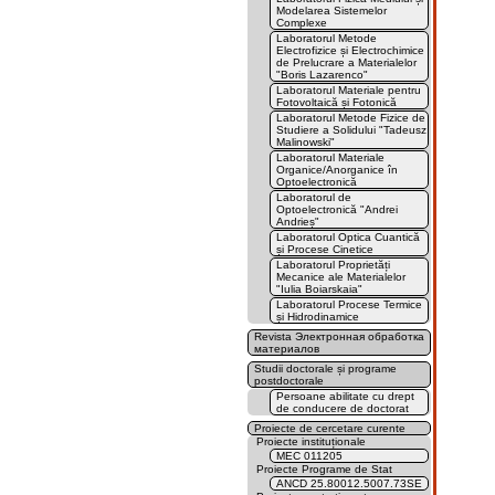
Modelarea Sistemelor
Complexe
Laboratorul Metode
Electrofizice și Electrochimice
de Prelucrare a Materialelor
"Boris Lazarenco"
Laboratorul Materiale pentru
Fotovoltaică și Fotonică
Laboratorul Metode Fizice de
Studiere a Solidului "Tadeusz
Malinowski"
Laboratorul Materiale
Organice/Anorganice în
Optoelectronică
Laboratorul de
Optoelectronică "Andrei
Andrieș"
Laboratorul Optica Cuantică
și Procese Cinetice
Laboratorul Proprietăți
Mecanice ale Materialelor
"Iulia Boiarskaia"
Laboratorul Procese Termice
și Hidrodinamice
Revista Электронная обработка
материалов
Studii doctorale și programe
postdoctorale
Persoane abilitate cu drept
de conducere de doctorat
Proiecte de cercetare curente
Proiecte instituționale
MEC 011205
Proiecte Programe de Stat
ANCD 25.80012.5007.73SE