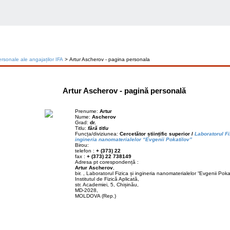
rsonale ale angajaților IFA
> Artur Ascherov - pagina personala
Artur Ascherov - pagină personală
Prenume:
Artur
Nume:
Ascherov
Grad:
dr.
Titlu:
fără titlu
Funcța/diviziunea:
Cercetător științific superior /
Laboratorul Fi
ingineria nanomaterialelor “Evgenii Pokatilov”
Birou:
telefon :
+ (373) 22
fax :
+ (373) 22 738149
Adresa pt corespondență :
Artur Ascherov
,
bir. , Laboratorul Fizica și ingineria nanomaterialelor “Evgenii Pokat
Institutul de Fizică Aplicată,
str. Academiei, 5, Chișinău,
MD-2028,
MOLDOVA (Rep.)