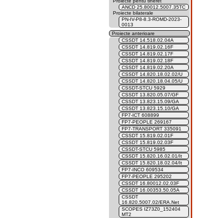
Proiecte pentu tineret
ANCD 25.80012.5007.35TC
Proiecte bilaterale
PN-IV-P8-8.3-ROMD-2023-
0013
Proiecte anterioare
CSSDT 14.518.02.04A
CSSDT 14.819.02.16F
CSSDT 14.819.02.17F
CSSDT 14.819.02.18F
CSSDT 14.819.02.20A
CSSDT 14.820.18.02.02/U
CSSDT 14.820.18.04.05/U
CSSDT-STCU 5929
CSSDT 13.820.05.07/GF
CSSDT 13.823.15.09/GA
CSSDT 13.823.15.10/GA
FP7-ICT 608899
FP7-PEOPLE 269167
FP7-TRANSPORT 335091
CSSDT 15.819.02.01F
CSSDT 15.819.02.03F
CSSDT-STCU 5985
CSSDT 15.820.16.02.01/It
CSSDT 15.820.18.02.04/It
FP7-INCO 609534
FP7-PEOPLE 295202
CSSDT 16.80012.02.03F
CSSDT 16.00353.50.05A
CSSDT
16.820.5007.02/ERA.Net
SCOPES IZ73Z0_152404
MT2