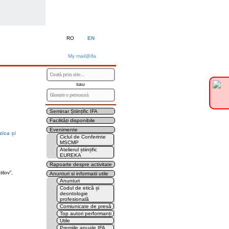
RO
EN
My mail@ifa
sau
Seminar Științific IFA
Facilități disponibile
Evenimente
zica și
Ciclul de Conferinte
MSCMP
Atelierul științific
EUREKA
Rapoarte despre activitate
ilov”,
Anunturi si informatii utile
Anunturi
Codul de etică și
deontologie
profesională
Comiunicate de presă
Top autori performanți
Utile
Premiile anuale IFA