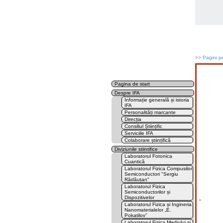
>>
Pagini pe
Pagina de start
Despre IFA
Informație generală și istoria
IFA
Personalități marcante
Direcția
Consiliul Științific
Serviciile IFA
Colaborare științifică
Diviziunile stiintifice
Laboratorul Fotonica
Cuantică
Laboratorul Fizica Compusilor
Semiconductori "Sergiu
Rădăuțan"
Laboratorul Fizica
Semiconductorilor și
Dispozitivelor
''
Laboratorul Fizica și Ingineria
Nanomaterialelor „E.
Pokatilov”
Laboratorul Fizica Mediului și