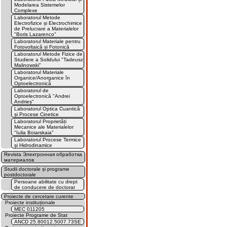
Modelarea Sistemelor
Complexe
Laboratorul Metode
Electrofizice și Electrochimice
de Prelucrare a Materialelor
"Boris Lazarenco"
Laboratorul Materiale pentru
Fotovoltaică și Fotonică
Laboratorul Metode Fizice de
Studiere a Solidului "Tadeusz
Malinowski"
Laboratorul Materiale
Organice/Anorganice în
Optoelectronică
Laboratorul de
Optoelectronică "Andrei
Andrieș"
Laboratorul Optica Cuantică
și Procese Cinetice
Laboratorul Proprietăți
Mecanice ale Materialelor
"Iulia Boiarskaia"
Laboratorul Procese Termice
și Hidrodinamice
Revista Электронная обработка
материалов
Studii doctorale și programe
postdoctorale
Persoane abilitate cu drept
de conducere de doctorat
Proiecte de cercetare curente
Proiecte instituționale
MEC 011205
Proiecte Programe de Stat
ANCD 25.80012.5007.73SE