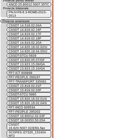
Proiecte pentu tineret
ANCD 25.80012.5007.35TC
Proiecte bilaterale
PN-IV-P8-8.3-ROMD-2023-
0013
Proiecte anterioare
CSSDT 14.518.02.04A
CSSDT 14.819.02.16F
CSSDT 14.819.02.17F
CSSDT 14.819.02.18F
CSSDT 14.819.02.20A
CSSDT 14.820.18.02.02/U
CSSDT 14.820.18.04.05/U
CSSDT-STCU 5929
CSSDT 13.820.05.07/GF
CSSDT 13.823.15.09/GA
CSSDT 13.823.15.10/GA
FP7-ICT 608899
FP7-PEOPLE 269167
FP7-TRANSPORT 335091
CSSDT 15.819.02.01F
CSSDT 15.819.02.03F
CSSDT-STCU 5985
CSSDT 15.820.16.02.01/It
CSSDT 15.820.18.02.04/It
FP7-INCO 609534
FP7-PEOPLE 295202
CSSDT 16.80012.02.03F
CSSDT 16.00353.50.05A
CSSDT
16.820.5007.02/ERA.Net
SCOPES IZ73Z0_152404
MT2