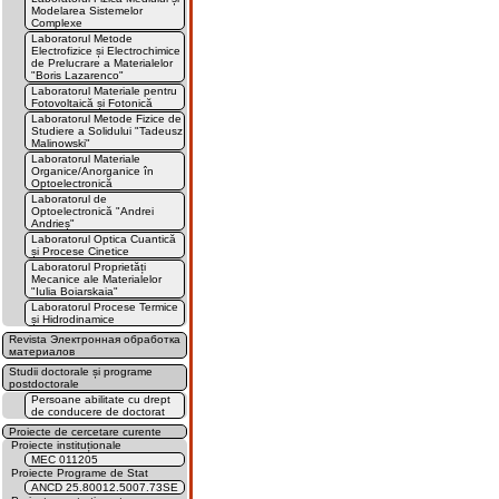
Modelarea Sistemelor
Complexe
Laboratorul Metode
Electrofizice și Electrochimice
de Prelucrare a Materialelor
"Boris Lazarenco"
Laboratorul Materiale pentru
Fotovoltaică și Fotonică
Laboratorul Metode Fizice de
Studiere a Solidului "Tadeusz
Malinowski"
Laboratorul Materiale
Organice/Anorganice în
Optoelectronică
Laboratorul de
Optoelectronică "Andrei
Andrieș"
Laboratorul Optica Cuantică
și Procese Cinetice
Laboratorul Proprietăți
Mecanice ale Materialelor
"Iulia Boiarskaia"
Laboratorul Procese Termice
și Hidrodinamice
Revista Электронная обработка
материалов
Studii doctorale și programe
postdoctorale
Persoane abilitate cu drept
de conducere de doctorat
Proiecte de cercetare curente
Proiecte instituționale
MEC 011205
Proiecte Programe de Stat
ANCD 25.80012.5007.73SE