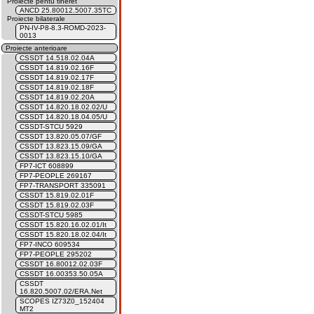
Proiecte pentu tineret
ANCD 25.80012.5007.35TC
Proiecte bilaterale
PN-IV-P8-8.3-ROMD-2023-
0013
Proiecte anterioare
CSSDT 14.518.02.04A
CSSDT 14.819.02.16F
CSSDT 14.819.02.17F
CSSDT 14.819.02.18F
CSSDT 14.819.02.20A
CSSDT 14.820.18.02.02/U
CSSDT 14.820.18.04.05/U
CSSDT-STCU 5929
CSSDT 13.820.05.07/GF
CSSDT 13.823.15.09/GA
CSSDT 13.823.15.10/GA
FP7-ICT 608899
FP7-PEOPLE 269167
FP7-TRANSPORT 335091
CSSDT 15.819.02.01F
CSSDT 15.819.02.03F
CSSDT-STCU 5985
CSSDT 15.820.16.02.01/It
CSSDT 15.820.18.02.04/It
FP7-INCO 609534
FP7-PEOPLE 295202
CSSDT 16.80012.02.03F
CSSDT 16.00353.50.05A
CSSDT
16.820.5007.02/ERA.Net
SCOPES IZ73Z0_152404
MT2