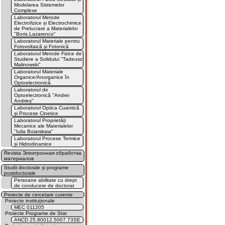
Modelarea Sistemelor
Complexe
Laboratorul Metode
Electrofizice și Electrochimice
de Prelucrare a Materialelor
"Boris Lazarenco"
Laboratorul Materiale pentru
Fotovoltaică și Fotonică
Laboratorul Metode Fizice de
Studiere a Solidului "Tadeusz
Malinowski"
Laboratorul Materiale
Organice/Anorganice în
Optoelectronică
Laboratorul de
Optoelectronică "Andrei
Andrieș"
Laboratorul Optica Cuantică
și Procese Cinetice
Laboratorul Proprietăți
Mecanice ale Materialelor
"Iulia Boiarskaia"
Laboratorul Procese Termice
și Hidrodinamice
Revista Электронная обработка
материалов
Studii doctorale și programe
postdoctorale
Persoane abilitate cu drept
de conducere de doctorat
Proiecte de cercetare curente
Proiecte instituționale
MEC 011205
Proiecte Programe de Stat
ANCD 25.80012.5007.73SE