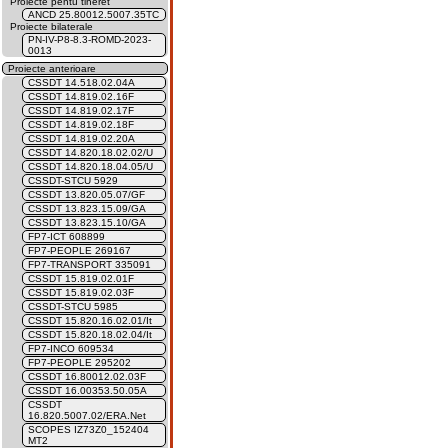
Proiecte pentu tineret
ANCD 25.80012.5007.35TC
Proiecte bilaterale
PN-IV-P8-8.3-ROMD-2023-
0013
Proiecte anterioare
CSSDT 14.518.02.04A
CSSDT 14.819.02.16F
CSSDT 14.819.02.17F
CSSDT 14.819.02.18F
CSSDT 14.819.02.20A
CSSDT 14.820.18.02.02/U
CSSDT 14.820.18.04.05/U
CSSDT-STCU 5929
CSSDT 13.820.05.07/GF
CSSDT 13.823.15.09/GA
CSSDT 13.823.15.10/GA
FP7-ICT 608899
FP7-PEOPLE 269167
FP7-TRANSPORT 335091
CSSDT 15.819.02.01F
CSSDT 15.819.02.03F
CSSDT-STCU 5985
CSSDT 15.820.16.02.01/It
CSSDT 15.820.18.02.04/It
FP7-INCO 609534
FP7-PEOPLE 295202
CSSDT 16.80012.02.03F
CSSDT 16.00353.50.05A
CSSDT
16.820.5007.02/ERA.Net
SCOPES IZ73Z0_152404
MT2