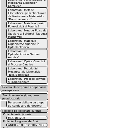
Modelarea Sistemelor
Complexe
Laboratorul Metode
Electrofizice și Electrochimice
de Prelucrare a Materialelor
"Boris Lazarenco"
Laboratorul Materiale pentru
Fotovoltaică și Fotonică
Laboratorul Metode Fizice de
Studiere a Solidului "Tadeusz
Malinowski"
Laboratorul Materiale
Organice/Anorganice în
Optoelectronică
Laboratorul de
Optoelectronică "Andrei
Andrieș"
Laboratorul Optica Cuantică
și Procese Cinetice
Laboratorul Proprietăți
Mecanice ale Materialelor
"Iulia Boiarskaia"
Laboratorul Procese Termice
și Hidrodinamice
Revista Электронная обработка
материалов
Studii doctorale și programe
postdoctorale
Persoane abilitate cu drept
de conducere de doctorat
Proiecte de cercetare curente
Proiecte instituționale
MEC 011205
Proiecte Programe de Stat
ANCD 25.80012.5007.73SE