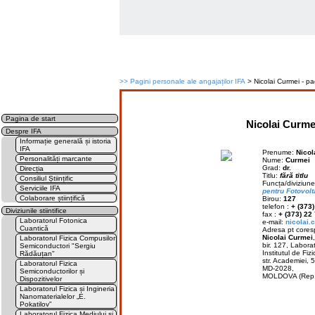
>>
Pagini personale ale angajaților IFA
> Nicolai Curmei - p
Pagina de start
Nicolai Curme
Despre IFA
Informație generală și istoria
IFA
Prenume:
Nicol
Personalități marcante
Nume:
Curmei
Grad:
dr.
Direcția
Titlu:
fără titlu
Consiliul Științific
Funcța/diviziun
Serviciile IFA
pentru Fotovolt
Colaborare științifică
Birou:
127
telefon :
+ (373
Diviziunile stiintifice
fax :
+ (373) 22
Laboratorul Fotonica
e-mail:
nicolai.
Cuantică
Adresa pt cores
Nicolai Curmei
,
Laboratorul Fizica Compusilor
bir. 127, Labora
Semiconductori "Sergiu
Institutul de Fizi
Rădăuțan"
str. Academiei, 5
Laboratorul Fizica
MD-2028,
Semiconductorilor și
MOLDOVA (Rep.
Dispozitivelor
Laboratorul Fizica și Ingineria
Nanomaterialelor „E.
Pokatilov”
Laboratorul Fizica Mediului și