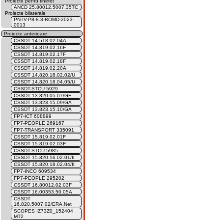
Proiecte pentu tineret
ANCD 25.80012.5007.35TC
Proiecte bilaterale
PN-IV-P8-8.3-ROMD-2023-
0013
Proiecte anterioare
CSSDT 14.518.02.04A
CSSDT 14.819.02.16F
CSSDT 14.819.02.17F
CSSDT 14.819.02.18F
CSSDT 14.819.02.20A
CSSDT 14.820.18.02.02/U
CSSDT 14.820.18.04.05/U
CSSDT-STCU 5929
CSSDT 13.820.05.07/GF
CSSDT 13.823.15.09/GA
CSSDT 13.823.15.10/GA
FP7-ICT 608899
FP7-PEOPLE 269167
FP7-TRANSPORT 335091
CSSDT 15.819.02.01F
CSSDT 15.819.02.03F
CSSDT-STCU 5985
CSSDT 15.820.16.02.01/It
CSSDT 15.820.18.02.04/It
FP7-INCO 609534
FP7-PEOPLE 295202
CSSDT 16.80012.02.03F
CSSDT 16.00353.50.05A
CSSDT
16.820.5007.02/ERA.Net
SCOPES IZ73Z0_152404
MT2