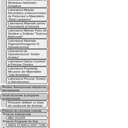
Modelarea Sistemelor
Complexe
Laboratorul Metode
Electrofizice și Electrochimice
de Prelucrare a Materialelor
"Boris Lazarenco"
Laboratorul Materiale pentru
Fotovoltaică și Fotonică
Laboratorul Metode Fizice de
Studiere a Solidului "Tadeusz
Malinowski"
Laboratorul Materiale
Organice/Anorganice în
Optoelectronică
Laboratorul de
Optoelectronică "Andrei
Andrieș"
Laboratorul Optica Cuantică
și Procese Cinetice
Laboratorul Proprietăți
Mecanice ale Materialelor
"Iulia Boiarskaia"
Laboratorul Procese Termice
și Hidrodinamice
Revista Электронная обработка
материалов
Studii doctorale și programe
postdoctorale
Persoane abilitate cu drept
de conducere de doctorat
Proiecte de cercetare curente
Proiecte instituționale
MEC 011205
Proiecte Programe de Stat
ANCD 25.80012.5007.73SE