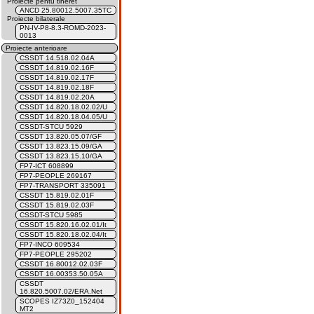
Proiecte pentu tineret
ANCD 25.80012.5007.35TC
Proiecte bilaterale
PN-IV-P8-8.3-ROMD-2023-
0013
Proiecte anterioare
CSSDT 14.518.02.04A
CSSDT 14.819.02.16F
CSSDT 14.819.02.17F
CSSDT 14.819.02.18F
CSSDT 14.819.02.20A
CSSDT 14.820.18.02.02/U
CSSDT 14.820.18.04.05/U
CSSDT-STCU 5929
CSSDT 13.820.05.07/GF
CSSDT 13.823.15.09/GA
CSSDT 13.823.15.10/GA
FP7-ICT 608899
FP7-PEOPLE 269167
FP7-TRANSPORT 335091
CSSDT 15.819.02.01F
CSSDT 15.819.02.03F
CSSDT-STCU 5985
CSSDT 15.820.16.02.01/It
CSSDT 15.820.18.02.04/It
FP7-INCO 609534
FP7-PEOPLE 295202
CSSDT 16.80012.02.03F
CSSDT 16.00353.50.05A
CSSDT
16.820.5007.02/ERA.Net
SCOPES IZ73Z0_152404
MT2