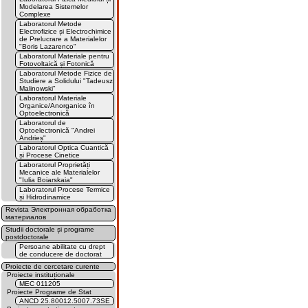
Modelarea Sistemelor
Complexe
Laboratorul Metode
Electrofizice și Electrochimice
de Prelucrare a Materialelor
"Boris Lazarenco"
Laboratorul Materiale pentru
Fotovoltaică și Fotonică
Laboratorul Metode Fizice de
Studiere a Solidului "Tadeusz
Malinowski"
Laboratorul Materiale
Organice/Anorganice în
Optoelectronică
Laboratorul de
Optoelectronică "Andrei
Andrieș"
Laboratorul Optica Cuantică
și Procese Cinetice
Laboratorul Proprietăți
Mecanice ale Materialelor
"Iulia Boiarskaia"
Laboratorul Procese Termice
și Hidrodinamice
Revista Электронная обработка
материалов
Studii doctorale și programe
postdoctorale
Persoane abilitate cu drept
de conducere de doctorat
Proiecte de cercetare curente
Proiecte instituționale
MEC 011205
Proiecte Programe de Stat
ANCD 25.80012.5007.73SE