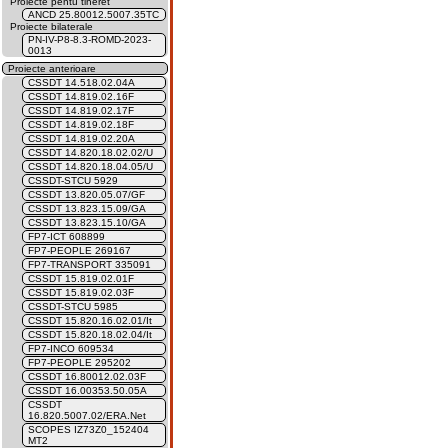
Proiecte pentu tineret
ANCD 25.80012.5007.35TC
Proiecte bilaterale
PN-IV-P8-8.3-ROMD-2023-
0013
Proiecte anterioare
CSSDT 14.518.02.04A
CSSDT 14.819.02.16F
CSSDT 14.819.02.17F
CSSDT 14.819.02.18F
CSSDT 14.819.02.20A
CSSDT 14.820.18.02.02/U
CSSDT 14.820.18.04.05/U
CSSDT-STCU 5929
CSSDT 13.820.05.07/GF
CSSDT 13.823.15.09/GA
CSSDT 13.823.15.10/GA
FP7-ICT 608899
FP7-PEOPLE 269167
FP7-TRANSPORT 335091
CSSDT 15.819.02.01F
CSSDT 15.819.02.03F
CSSDT-STCU 5985
CSSDT 15.820.16.02.01/It
CSSDT 15.820.18.02.04/It
FP7-INCO 609534
FP7-PEOPLE 295202
CSSDT 16.80012.02.03F
CSSDT 16.00353.50.05A
CSSDT
16.820.5007.02/ERA.Net
SCOPES IZ73Z0_152404
MT2