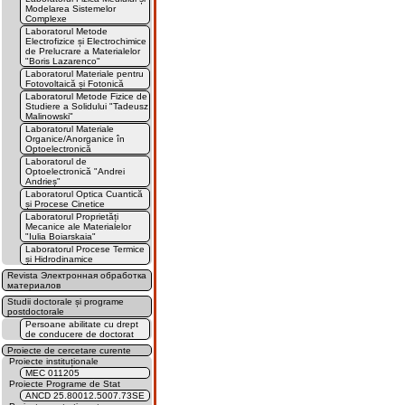
Modelarea Sistemelor
Complexe
Laboratorul Metode
Electrofizice și Electrochimice
de Prelucrare a Materialelor
"Boris Lazarenco"
Laboratorul Materiale pentru
Fotovoltaică și Fotonică
Laboratorul Metode Fizice de
Studiere a Solidului "Tadeusz
Malinowski"
Laboratorul Materiale
Organice/Anorganice în
Optoelectronică
Laboratorul de
Optoelectronică "Andrei
Andrieș"
Laboratorul Optica Cuantică
și Procese Cinetice
Laboratorul Proprietăți
Mecanice ale Materialelor
"Iulia Boiarskaia"
Laboratorul Procese Termice
și Hidrodinamice
Revista Электронная обработка
материалов
Studii doctorale și programe
postdoctorale
Persoane abilitate cu drept
de conducere de doctorat
Proiecte de cercetare curente
Proiecte instituționale
MEC 011205
Proiecte Programe de Stat
ANCD 25.80012.5007.73SE