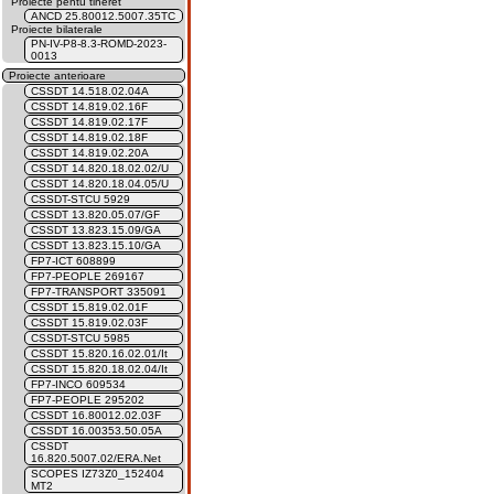
Proiecte pentu tineret
ANCD 25.80012.5007.35TC
Proiecte bilaterale
PN-IV-P8-8.3-ROMD-2023-
0013
Proiecte anterioare
CSSDT 14.518.02.04A
CSSDT 14.819.02.16F
CSSDT 14.819.02.17F
CSSDT 14.819.02.18F
CSSDT 14.819.02.20A
CSSDT 14.820.18.02.02/U
CSSDT 14.820.18.04.05/U
CSSDT-STCU 5929
CSSDT 13.820.05.07/GF
CSSDT 13.823.15.09/GA
CSSDT 13.823.15.10/GA
FP7-ICT 608899
FP7-PEOPLE 269167
FP7-TRANSPORT 335091
CSSDT 15.819.02.01F
CSSDT 15.819.02.03F
CSSDT-STCU 5985
CSSDT 15.820.16.02.01/It
CSSDT 15.820.18.02.04/It
FP7-INCO 609534
FP7-PEOPLE 295202
CSSDT 16.80012.02.03F
CSSDT 16.00353.50.05A
CSSDT
16.820.5007.02/ERA.Net
SCOPES IZ73Z0_152404
MT2