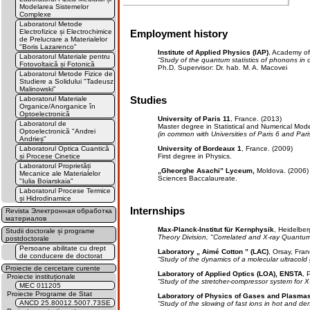
Modelarea Sistemelor
Complexe
Laboratorul Metode
Electrofizice și Electrochimice
Employment history
de Prelucrare a Materialelor
"Boris Lazarenco"
Institute of Applied Physics (IAP)
, Academy of
Laboratorul Materiale pentru
“Study of the quantum statistics of phonons in
Fotovoltaică și Fotonică
Ph.D. Supervisor: Dr. hab. M. A. Macovei
Laboratorul Metode Fizice de
Studiere a Solidului "Tadeusz
Malinowski"
Studies
Laboratorul Materiale
Organice/Anorganice în
Optoelectronică
University of Paris 11
, France. (2013)
Laboratorul de
Master degree in Statistical and Numerical Mo
Optoelectronică "Andrei
(in common with Universities of Paris 6 and Pa
Andrieș"
University of Bordeaux 1
, France. (2009)
Laboratorul Optica Cuantică
First degree in Physics.
și Procese Cinetice
Laboratorul Proprietăți
„Gheorghe Asachi” Lyceum,
Moldova. (2006)
Mecanice ale Materialelor
Sciences Baccalaureate.
"Iulia Boiarskaia"
Laboratorul Procese Termice
și Hidrodinamice
Internships
Revista Электронная обработка
материалов
Max-Planck-Institut für Kernphysik
, Heidelbe
Studii doctorale și programe
Theory Division, "Correlated and X-ray Quantu
postdoctorale
Persoane abilitate cu drept
Laboratory „ Aimé Cotton ” (LAC)
, Orsay, Fran
de conducere de doctorat
“Study of the dynamics of a molecular ultracold
Proiecte de cercetare curente
Laboratory of Applied Optics (LOA), ENSTA
, 
Proiecte instituționale
“Study of the stretcher-compressor system for X
MEC 011205
Proiecte Programe de Stat
Laboratory of Physics of Gases and Plasma
ANCD 25.80012.5007.73SE
“Study of the slowing of fast ions in hot and d