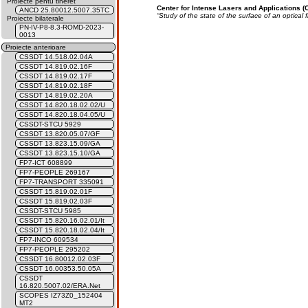
Proiecte pentu tineret
Center for Intense Lasers and Applications (
ANCD 25.80012.5007.35TC
“Study of the state of the surface of an optical 
Proiecte bilaterale
PN-IV-P8-8.3-ROMD-2023-
0013
Proiecte anterioare
CSSDT 14.518.02.04A
CSSDT 14.819.02.16F
CSSDT 14.819.02.17F
CSSDT 14.819.02.18F
CSSDT 14.819.02.20A
CSSDT 14.820.18.02.02/U
CSSDT 14.820.18.04.05/U
CSSDT-STCU 5929
CSSDT 13.820.05.07/GF
CSSDT 13.823.15.09/GA
CSSDT 13.823.15.10/GA
FP7-ICT 608899
FP7-PEOPLE 269167
FP7-TRANSPORT 335091
CSSDT 15.819.02.01F
CSSDT 15.819.02.03F
CSSDT-STCU 5985
CSSDT 15.820.16.02.01/It
CSSDT 15.820.18.02.04/It
FP7-INCO 609534
FP7-PEOPLE 295202
CSSDT 16.80012.02.03F
CSSDT 16.00353.50.05A
CSSDT
16.820.5007.02/ERA.Net
SCOPES IZ73Z0_152404
MT2