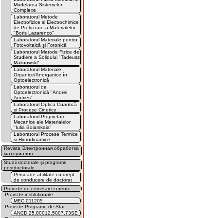
Modelarea Sistemelor
Complexe
Laboratorul Metode
Electrofizice și Electrochimice
de Prelucrare a Materialelor
"Boris Lazarenco"
Laboratorul Materiale pentru
Fotovoltaică și Fotonică
Laboratorul Metode Fizice de
Studiere a Solidului "Tadeusz
Malinowski"
Laboratorul Materiale
Organice/Anorganice în
Optoelectronică
Laboratorul de
Optoelectronică "Andrei
Andrieș"
Laboratorul Optica Cuantică
și Procese Cinetice
Laboratorul Proprietăți
Mecanice ale Materialelor
"Iulia Boiarskaia"
Laboratorul Procese Termice
și Hidrodinamice
Revista Электронная обработка
материалов
Studii doctorale și programe
postdoctorale
Persoane abilitate cu drept
de conducere de doctorat
Proiecte de cercetare curente
Proiecte instituționale
MEC 011205
Proiecte Programe de Stat
ANCD 25.80012.5007.73SE