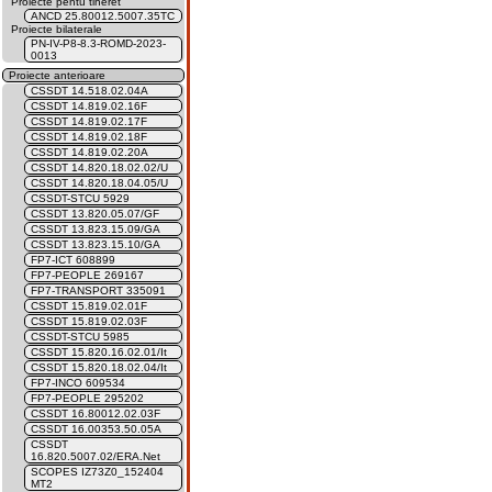
Proiecte pentu tineret
ANCD 25.80012.5007.35TC
Proiecte bilaterale
PN-IV-P8-8.3-ROMD-2023-
0013
Proiecte anterioare
CSSDT 14.518.02.04A
CSSDT 14.819.02.16F
CSSDT 14.819.02.17F
CSSDT 14.819.02.18F
CSSDT 14.819.02.20A
CSSDT 14.820.18.02.02/U
CSSDT 14.820.18.04.05/U
CSSDT-STCU 5929
CSSDT 13.820.05.07/GF
CSSDT 13.823.15.09/GA
CSSDT 13.823.15.10/GA
FP7-ICT 608899
FP7-PEOPLE 269167
FP7-TRANSPORT 335091
CSSDT 15.819.02.01F
CSSDT 15.819.02.03F
CSSDT-STCU 5985
CSSDT 15.820.16.02.01/It
CSSDT 15.820.18.02.04/It
FP7-INCO 609534
FP7-PEOPLE 295202
CSSDT 16.80012.02.03F
CSSDT 16.00353.50.05A
CSSDT
16.820.5007.02/ERA.Net
SCOPES IZ73Z0_152404
MT2