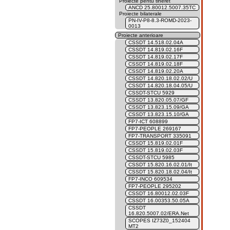
Proiecte pentu tineret
ANCD 25.80012.5007.35TC
Proiecte bilaterale
PN-IV-P8-8.3-ROMD-2023-
0013
Proiecte anterioare
CSSDT 14.518.02.04A
CSSDT 14.819.02.16F
CSSDT 14.819.02.17F
CSSDT 14.819.02.18F
CSSDT 14.819.02.20A
CSSDT 14.820.18.02.02/U
CSSDT 14.820.18.04.05/U
CSSDT-STCU 5929
CSSDT 13.820.05.07/GF
CSSDT 13.823.15.09/GA
CSSDT 13.823.15.10/GA
FP7-ICT 608899
FP7-PEOPLE 269167
FP7-TRANSPORT 335091
CSSDT 15.819.02.01F
CSSDT 15.819.02.03F
CSSDT-STCU 5985
CSSDT 15.820.16.02.01/It
CSSDT 15.820.18.02.04/It
FP7-INCO 609534
FP7-PEOPLE 295202
CSSDT 16.80012.02.03F
CSSDT 16.00353.50.05A
CSSDT
16.820.5007.02/ERA.Net
SCOPES IZ73Z0_152404
MT2