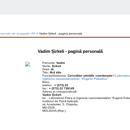
rsonale ale angajaților IFA
> Vadim Șirkeli - pagina personala
Vadim Șirkeli - pagină personală
Prenume:
Vadim
Nume:
Șirkeli
Grad:
dr.
Titlu:
fără titlu
Funcța/diviziunea:
Cercetător științific coordonator /
Laboratoru
ingineria nanomaterialelor “Evgenii Pokatilov”
Birou:
telefon :
+ (373) 22
fax :
+ (373) 22 738149
Adresa pt corespondență :
Vadim Șirkeli
,
bir. , Laboratorul Fizica și ingineria nanomaterialelor “Evgenii Pokat
Institutul de Fizică Aplicată,
str. Academiei, 5, Chișinău,
MD-2028,
MOLDOVA (Rep.)