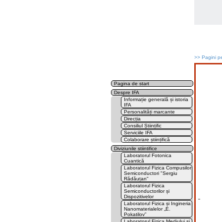
>>
Pagini pe
Pagina de start
Despre IFA
Informație generală și istoria
IFA
Personalități marcante
Direcția
Consiliul Științific
Serviciile IFA
Colaborare științifică
Diviziunile stiintifice
Laboratorul Fotonica
Cuantică
Laboratorul Fizica Compusilor
Semiconductori "Sergiu
Rădăuțan"
Laboratorul Fizica
Semiconductorilor și
Dispozitivelor
''
Laboratorul Fizica și Ingineria
Nanomaterialelor „E.
Pokatilov”
Laboratorul Fizica Mediului și