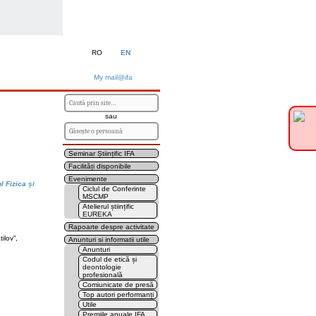
RO
EN
My mail@ifa
sau
Seminar Științific IFA
Facilități disponibile
Evenimente
l Fizica și
Ciclul de Conferinte
MSCMP
Atelierul științific
EUREKA
Rapoarte despre activitate
ilov”,
Anunturi si informatii utile
Anunturi
Codul de etică și
deontologie
profesională
Comiunicate de presă
Top autori performanți
Utile
Premiile anuale IFA