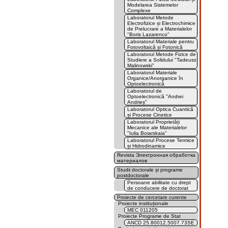
Modelarea Sistemelor
Complexe
Laboratorul Metode
Electrofizice și Electrochimice
de Prelucrare a Materialelor
"Boris Lazarenco"
Laboratorul Materiale pentru
Fotovoltaică și Fotonică
Laboratorul Metode Fizice de
Studiere a Solidului "Tadeusz
Malinowski"
Laboratorul Materiale
Organice/Anorganice în
Optoelectronică
Laboratorul de
Optoelectronică "Andrei
Andrieș"
Laboratorul Optica Cuantică
și Procese Cinetice
Laboratorul Proprietăți
Mecanice ale Materialelor
"Iulia Boiarskaia"
Laboratorul Procese Termice
și Hidrodinamice
Revista Электронная обработка
материалов
Studii doctorale și programe
postdoctorale
Persoane abilitate cu drept
de conducere de doctorat
Proiecte de cercetare curente
Proiecte instituționale
MEC 011205
Proiecte Programe de Stat
ANCD 25.80012.5007.73SE