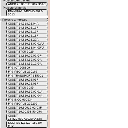
Proiecte pentu tineret
ANCD 25.80012.5007.35TC
Proiecte bilaterale
PN-IV-P8-8.3-ROMD-2023-
0013
Proiecte anterioare
CSSDT 14.518.02.04A
CSSDT 14.819.02.16F
CSSDT 14.819.02.17F
CSSDT 14.819.02.18F
CSSDT 14.819.02.20A
CSSDT 14.820.18.02.02/U
CSSDT 14.820.18.04.05/U
CSSDT-STCU 5929
CSSDT 13.820.05.07/GF
CSSDT 13.823.15.09/GA
CSSDT 13.823.15.10/GA
FP7-ICT 608899
FP7-PEOPLE 269167
FP7-TRANSPORT 335091
CSSDT 15.819.02.01F
CSSDT 15.819.02.03F
CSSDT-STCU 5985
CSSDT 15.820.16.02.01/It
CSSDT 15.820.18.02.04/It
FP7-INCO 609534
FP7-PEOPLE 295202
CSSDT 16.80012.02.03F
CSSDT 16.00353.50.05A
CSSDT
16.820.5007.02/ERA.Net
SCOPES IZ73Z0_152404
MT2