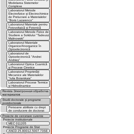
Modelarea Sistemelor
Complexe
Laboratorul Metode
Electrofizice și Electrochimice
de Prelucrare a Materialelor
"Boris Lazarenco"
Laboratorul Materiale pentru
Fotovoltaică și Fotonică
Laboratorul Metode Fizice de
Studiere a Solidului "Tadeusz
Malinowski"
Laboratorul Materiale
Organice/Anorganice în
Optoelectronică
Laboratorul de
Optoelectronică "Andrei
Andrieș"
Laboratorul Optica Cuantică
și Procese Cinetice
Laboratorul Proprietăți
Mecanice ale Materialelor
"Iulia Boiarskaia"
Laboratorul Procese Termice
și Hidrodinamice
Revista Электронная обработка
материалов
Studii doctorale și programe
postdoctorale
Persoane abilitate cu drept
de conducere de doctorat
Proiecte de cercetare curente
Proiecte instituționale
MEC 011205
Proiecte Programe de Stat
ANCD 25.80012.5007.73SE