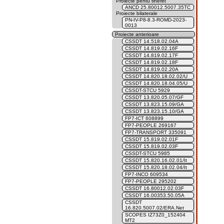
Proiecte pentu tineret
ANCD 25.80012.5007.35TC
Proiecte bilaterale
PN-IV-P8-8.3-ROMD-2023-
0013
Proiecte anterioare
CSSDT 14.518.02.04A
CSSDT 14.819.02.16F
CSSDT 14.819.02.17F
CSSDT 14.819.02.18F
CSSDT 14.819.02.20A
CSSDT 14.820.18.02.02/U
CSSDT 14.820.18.04.05/U
CSSDT-STCU 5929
CSSDT 13.820.05.07/GF
CSSDT 13.823.15.09/GA
CSSDT 13.823.15.10/GA
FP7-ICT 608899
FP7-PEOPLE 269167
FP7-TRANSPORT 335091
CSSDT 15.819.02.01F
CSSDT 15.819.02.03F
CSSDT-STCU 5985
CSSDT 15.820.16.02.01/It
CSSDT 15.820.18.02.04/It
FP7-INCO 609534
FP7-PEOPLE 295202
CSSDT 16.80012.02.03F
CSSDT 16.00353.50.05A
CSSDT
16.820.5007.02/ERA.Net
SCOPES IZ73Z0_152404
MT2