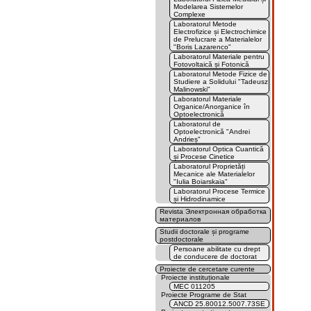
Modelarea Sistemelor
Complexe
Laboratorul Metode
Electrofizice și Electrochimice
de Prelucrare a Materialelor
"Boris Lazarenco"
Laboratorul Materiale pentru
Fotovoltaică și Fotonică
Laboratorul Metode Fizice de
Studiere a Solidului "Tadeusz
Malinowski"
Laboratorul Materiale
Organice/Anorganice în
Optoelectronică
Laboratorul de
Optoelectronică "Andrei
Andrieș"
Laboratorul Optica Cuantică
și Procese Cinetice
Laboratorul Proprietăți
Mecanice ale Materialelor
"Iulia Boiarskaia"
Laboratorul Procese Termice
și Hidrodinamice
Revista Электронная обработка
материалов
Studii doctorale și programe
postdoctorale
Persoane abilitate cu drept
de conducere de doctorat
Proiecte de cercetare curente
Proiecte instituționale
MEC 011205
Proiecte Programe de Stat
ANCD 25.80012.5007.73SE