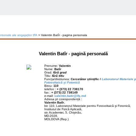
rsonale ale angajaților IFA
> Valentin Batîr - pagina personala
Valentin Batîr - pagină personală
Prenume:
Valentin
Nume:
Batîr
Grad:
fără grad
Titlu:
fără titlu
Funcța/diviziunea:
Cercetător științific /
Laboratorul Materiale 
Fotovoltaică și Fotonică
Birou:
110
telefon :
+ (373) 22 738170
fax :
+ (373) 22 738149
e-mail:
valentin.batir@ifa.md
Adresa pt corespondență :
Valentin Batîr
,
bir. 110, Laboratorul Materiale pentru Fotovoltaică și Fotonică,
Institutul de Fizică Aplicată,
str. Academiei, 5, Chișinău,
MD-2028,
MOLDOVA (Rep.)