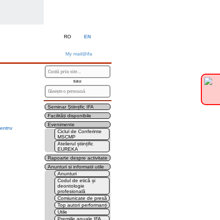
RO
EN
My mail@ifa
sau
Seminar Științific IFA
Facilități disponibile
Evenimente
pentru
Ciclul de Conferinte
MSCMP
Atelierul științific
EUREKA
Rapoarte despre activitate
Anunturi si informatii utile
Anunturi
Codul de etică și
deontologie
profesională
Comiunicate de presă
Top autori performanți
Utile
Premiile anuale IFA