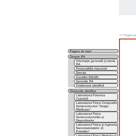
>>
Pagini pe
Pagina de start
Despre IFA
Informație generală și istoria
IFA
Personalități marcante
Direcția
Consiliul Științific
Serviciile IFA
Colaborare științifică
Diviziunile stiintifice
Laboratorul Fotonica
Cuantică
Laboratorul Fizica Compusilor
Semiconductori "Sergiu
Rădăuțan"
Laboratorul Fizica
Semiconductorilor și
Dispozitivelor
Laboratorul Fizica și Ingineria
Nanomaterialelor „E.
Pokatilov”
Laboratorul Fizica Mediului și