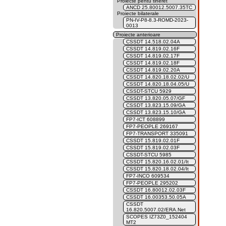
Proiecte pentu tineret
ANCD 25.80012.5007.35TC
Proiecte bilaterale
PN-IV-P8-8.3-ROMD-2023-
0013
Proiecte anterioare
CSSDT 14.518.02.04A
CSSDT 14.819.02.16F
CSSDT 14.819.02.17F
CSSDT 14.819.02.18F
CSSDT 14.819.02.20A
CSSDT 14.820.18.02.02/U
CSSDT 14.820.18.04.05/U
CSSDT-STCU 5929
CSSDT 13.820.05.07/GF
CSSDT 13.823.15.09/GA
CSSDT 13.823.15.10/GA
FP7-ICT 608899
FP7-PEOPLE 269167
FP7-TRANSPORT 335091
CSSDT 15.819.02.01F
CSSDT 15.819.02.03F
CSSDT-STCU 5985
CSSDT 15.820.16.02.01/It
CSSDT 15.820.18.02.04/It
FP7-INCO 609534
FP7-PEOPLE 295202
CSSDT 16.80012.02.03F
CSSDT 16.00353.50.05A
CSSDT
16.820.5007.02/ERA.Net
SCOPES IZ73Z0_152404
MT2