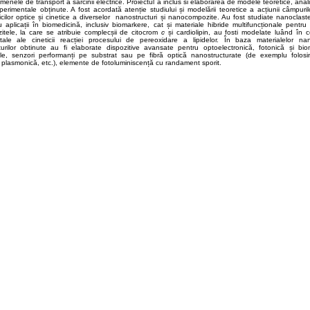
omenele de transport a sarcinii electrice. Proiectul a inclus si elaborarea de modele teoretice, anali
perimentale obținute. A fost acordată atenție studiului și modelării teoretice a acțiunii câmpuri
ticilor optice și cinetice a diverselor nanostructuri și nanocompozite. Au fost studiate nanoclast
cu aplicații în biomedicină, inclusiv biomarkere, cat și materiale hibride multifuncționale pentru 
itele, la care se atribuie complecșii de citocrom
c
și cardiolipin, au fosti modelate luând în c
tale ale cineticii reacției procesului de pereoxidare a lipidelor. În baza materialelor n
urilor obtinute au fi elaborate dispozitive avansate pentru optoelectronică, fotonică și biom
nale, senzori performanți pe substrat sau pe fibră optică nanostructurate (de exemplu folos
plasmonică, etc.), elemente de fotoluminiscență cu randament sporit.