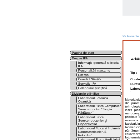
>>
Proiecte
Pagina de start
arhit
Despre IFA
Informație generală și istoria
IFA
Personalități marcante
Tip :
Direcția
Consiliul Științific
Conduc
Serviciile IFA
Durata
Colaborare științifică
Labora
:
Diviziunile stiintifice
Laboratorul Fotonica
Materialel
Cuantică
din punct 
Laboratorul Fizica Compusilor
tehnologie,
Semiconductori "Sergiu
laser, pla
Rădăuțan"
nanocompoz
prioritate
Laboratorul Fizica
avansate ș
Semiconductorilor și
fasciculu
Dispozitivelor
biomedicin
Laboratorul Fizica și Ingineria
pământuri 
Nanomaterialelor „E.
caracteriz
Pokatilov”
fotolumini
Laboratorul Fizica Mediului și