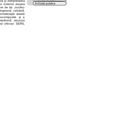
za și interpretarea
Achiziții publice
lor externe asupra
Cl
ere de tip „nucleu-
ingineria celulară.
onsiderație datele
anocompozite și a
edicină: structuri
ind efectul SERS,