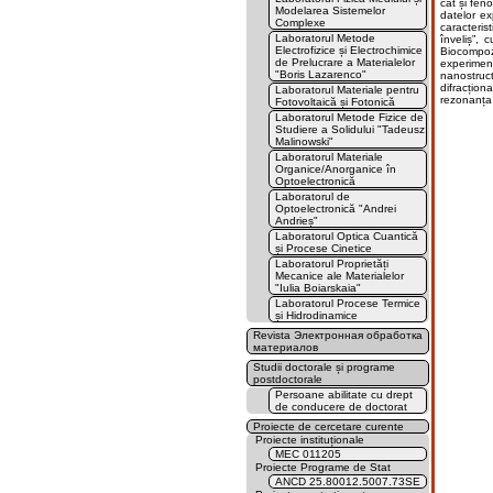
cât și fen
Modelarea Sistemelor
datelor ex
Complexe
caracteris
Laboratorul Metode
înveliș”, 
Electrofizice și Electrochimice
Biocompoz
de Prelucrare a Materialelor
experimen
"Boris Lazarenco"
nanostruct
difracțio
Laboratorul Materiale pentru
rezonanța 
Fotovoltaică și Fotonică
Laboratorul Metode Fizice de
Studiere a Solidului "Tadeusz
Malinowski"
Laboratorul Materiale
Organice/Anorganice în
Optoelectronică
Laboratorul de
Optoelectronică "Andrei
Andrieș"
Laboratorul Optica Cuantică
și Procese Cinetice
Laboratorul Proprietăți
Mecanice ale Materialelor
"Iulia Boiarskaia"
Laboratorul Procese Termice
și Hidrodinamice
Revista Электронная обработка
материалов
Studii doctorale și programe
postdoctorale
Persoane abilitate cu drept
de conducere de doctorat
Proiecte de cercetare curente
Proiecte instituționale
MEC 011205
Proiecte Programe de Stat
ANCD 25.80012.5007.73SE