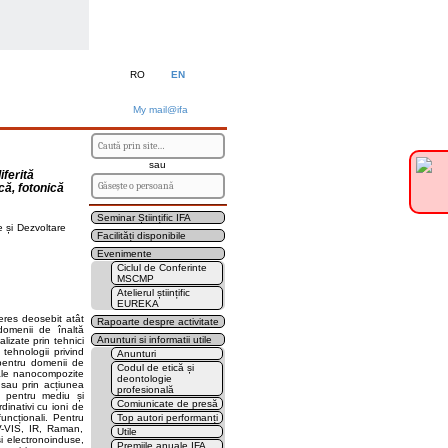
RO
EN
My mail@ifa
sau
ferită
că, fotonică
Seminar Științific IFA
e și Dezvoltare
Facilități disponibile
Evenimente
Ciclul de Conferinte
MSCMP
Atelierul științific
EUREKA
teres deosebit atât
Rapoarte despre activitate
 domenii de înaltă
Anunturi si informatii utile
alizate prin tehnici
tehnologii privind
Anunturi
 pentru domenii de
Codul de etică și
riale nanocompozite
deontologie
 sau prin acțiunea
profesională
e pentru mediu și
Comiunicate de presă
dinativi cu ioni de
uncționali. Pentru
Top autori performanți
UV-VIS, IR, Raman,
Utile
și electronoinduse,
Premiile anuale IFA