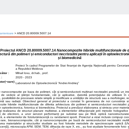
 anterioare
> ANCD 20.80009.5007.14
Proiectul
ANCD 20.80009.5007.14
Nanocompozite hibride multifuncționale de di
ectură din polimeri și emiconductori necristalini pentru aplicații în optoelectroni
și biomedicină
Proiect în cadrul Programelor de Stat finanțat de Agenția Națională pentru Cercetar
a Republicii Moldova
ător :
Mihail Iovu, dr.hab., prof.
 :
2020 - 2023
tor(~oare)
Laboratorul de Optoelectronică “Andrei Andrieș”
e nanocompozite pe baza de polimeri, cât și semiconductorii multinari necristalini prezintă un in
de vedere al științei fundamentale, cât și aplicative, datorită potențialului de utilizare în
 posibilitătii de procesare relativ simplă și modificare a unităților de structură sau a morfologiei, re
smă sau radiații. Obiectivul general al proiectului a constat în generarea de noi cunostințe si 
ite hibride multifunctionale de diferita arhitectura din polimeri si semiconductori necristalini
 în optoelectronica, fotonica si biomedicina. Proiectul a prevăzut elaborarea și sinteza unor mate
i realizarea de structuri planare multistrat, a elementelor difracționale prin metode holografice
lui de electroni, a unor senzori performanți pe substrat sau pe fibră optică nanostructurat
ă, a elementelor de fotoluminiscență cu randament sporit. Proiectul a vizat inclusiv compuși coor
rare, bionanocompozite, cât și nanonocompozite pe bază de semiconductori necristalini multif
area materialelor și structurilor studiate au fost folosite metodele de spectroscopie optică (
scență), microscopia AFM, SEM, TEM, difracția de raze X, etc., au fost studiate fenomenele foto- 